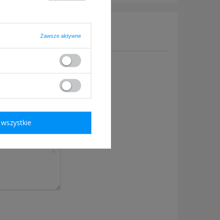
Zawsze aktywne
y, prześlij nam swoje
owiedzieć tak szybko jak
wszystkie