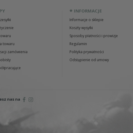
PY
INFORMACJE
zesyłki
Informacje o sklepie
życzenie
Koszty wysyłki
towaru
Sposoby płatności i prowizje
a towaru
Regulamin
zacji zamówienia
Polityka prywatności
obisty
Odstąpienie od umowy
ółpracujące
esz nas na