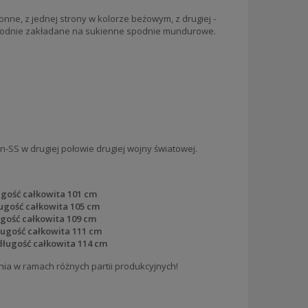
ne, z jednej strony w kolorze beżowym, z drugiej -
 Spodnie zakładane na sukienne spodnie mundurowe.
SS w drugiej połowie drugiej wojny światowej.
ugość całkowita 101 cm
ugość całkowita 105 cm
ugość całkowita 109 cm
ługość całkowita 111 cm
długość całkowita 114 cm
nia w ramach różnych partii produkcyjnych!