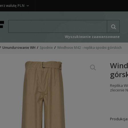
erz walutę
PLN
Wyszukiwanie zaawansowane
Umundurowanie WH
Spodnie
Windhose M42 - replika spodni górskich
Wind
górs
Replika W
zlecenie 
Produkcja