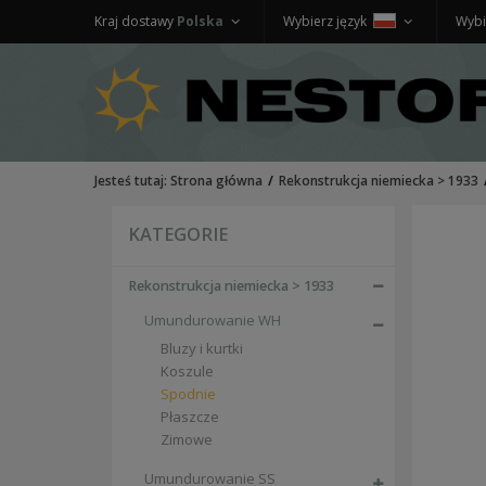
Kraj dostawy
Polska
Wybierz język
Wybi
Jesteś tutaj:
Strona główna
Rekonstrukcja niemiecka > 1933
KATEGORIE
Rekonstrukcja niemiecka > 1933
Umundurowanie WH
Bluzy i kurtki
Koszule
Spodnie
Płaszcze
Zimowe
Umundurowanie SS