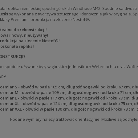
ła replika niemieckiej spodni górskich Windhose M42. Spodnie sa dwustron
Guziki są wykonane z tworzywa sztucznego, identycznie jak w oryginale.
 klasy Premium - produkcja na zlecenie Nestof®.
dealne do rekonstrukcji!
owar nowy, nieużywany!
rodukcja na zlecenie Nestof®!
oskonała replika!
ONSTRUKCJI?
pu spodnie używane były w górskich jednostkach Wehrmachtu oraz Waffen-
ARY
ozmiar S - obwód w pasie 105 cm, długość nogawki od kroku 67 cm, dł
ozmiar M - obwód w pasie 109 cm, długość nogawki od kroku 71 cm, dł
ozmiar L - obwód w pasie 117 cm, długość nogawki od kroku 73 cm, dł
ozmiar XL - obwód w pasie 124 cm, długość nogawki od kroku 75 cm, d
ozmiar XXL - obwód w pasie 130 cm, długość nogawki od kroku 78 cm, 
Podane wymiary należy traktować orientacyjnie! Możliwe są odchyle