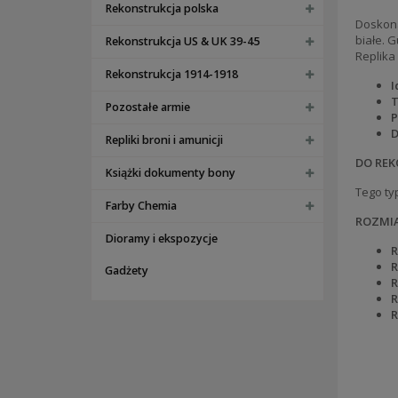
Rekonstrukcja polska
Doskona
białe. 
Rekonstrukcja US & UK 39-45
Replika
Rekonstrukcja 1914-1918
I
T
Pozostałe armie
P
D
Repliki broni i amunicji
DO REK
Książki dokumenty bony
Tego ty
Farby Chemia
ROZMI
Dioramy i ekspozycje
R
R
Gadżety
R
R
R