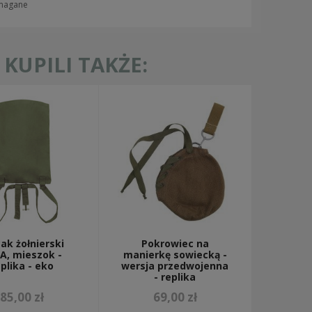
ymagane
KUPILI TAKŻE:
ak żołnierski
Pokrowiec na
A, mieszok -
manierkę sowiecką -
plika - eko
wersja przedwojenna
- replika
85,00 zł
69,00 zł