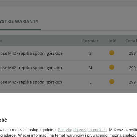
YSTKIE WARIANTY
a
Rozmiar
Ilość
Cena 
se M42 - replika spodni górskich
S
299,
se M42 - replika spodni górskich
M
299,
se M42 - replika spodni górskich
L
299,
se M42 - replika spodni górskich
XL
299,
se M42 - replika spodni górskich
XXL
299,
ość
se M42 - replika spodni górskich
XXXL
299,
w celu realizacji usług zgodnie z
Polityką dotyczącą cookies
. Możesz określi
eglądarce. Więcej informacji na temat warunków i prywatności można znaleźć