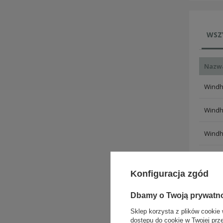
WSZ
Nazw
Windho
Windho
Windho
Windho
Konfiguracja zgód
Windho
Dbamy o Twoją prywatn
Windho
Sklep korzysta z plików cookie 
dostępu do cookie w Twojej prz