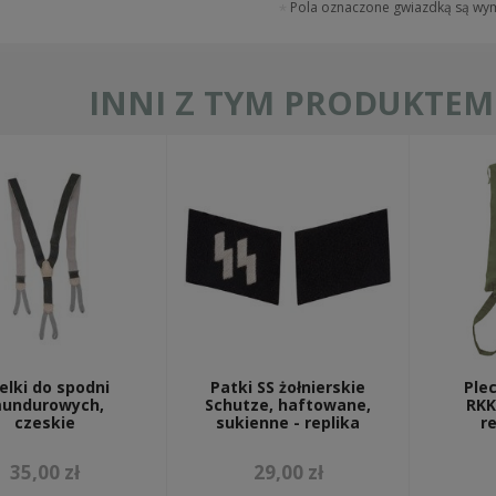
Pola oznaczone gwiazdką są w
INNI Z TYM PRODUKTEM 
elki do spodni
Patki SS żołnierskie
Plec
undurowych,
Schutze, haftowane,
RKK
czeskie
sukienne - replika
re
35,00 zł
29,00 zł