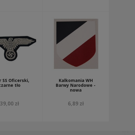
r SS Oficerski,
Kalkomania WH
czarne tło
Barwy Narodowe -
nowa
39,00 zł
6,89 zł