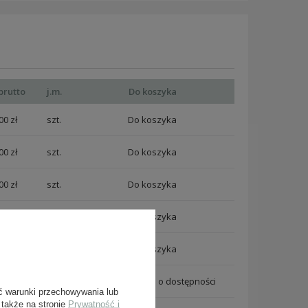
brutto
j.m.
Do koszyka
00 zł
szt.
00 zł
szt.
00 zł
szt.
00 zł
szt.
00 zł
szt.
00 zł
szt.
Powiadom mnie o dostępności
ć warunki przechowywania lub
 także na stronie
Prywatność i