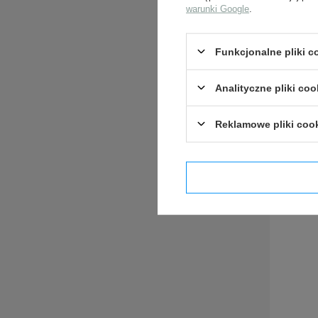
warunki Google
.
ZADA
Funkcjonalne pliki 
Analityczne pliki coo
Reklamowe pliki coo
Potwier