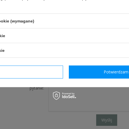
J PYTANIE
cookie (wymagane)
kie
Jeżeli powyższy opis jest dla Ciebie niewystarczając
pytanie odnośnie tego produktu. Postaramy się odp
kie
tylko będzie to możliwe.
dzam wymagane
Potwierdzam 
e-mail:
pytanie:
Wyślij