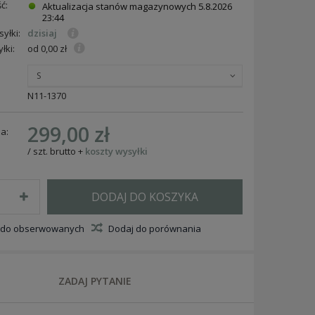
ć:
Aktualizacja stanów magazynowych
5.8.2026
23:44
yłki:
dzisiaj
łki:
od 0,00 zł
S
N11-1370
299,00 zł
a:
/
szt.
brutto
+
koszty wysyłki
DODAJ DO KOSZYKA
 do obserwowanych
Dodaj do porównania
ZADAJ PYTANIE