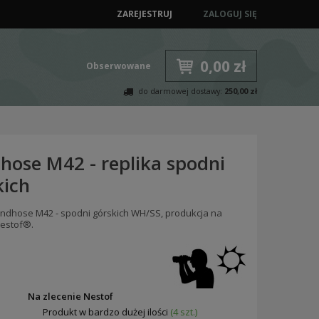
ZAREJESTRUJ
ZALOGUJ SIĘ
0,00 zł
Obserwowane
do darmowej dostawy:
250,00 zł
hose M42 - replika spodni
kich
indhose M42 - spodni górskich WH/SS, produkcja na
Nestof®.
:
Na zlecenie Nestof
Produkt w bardzo dużej ilości
(4 szt.)