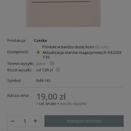
Produkcja:
Czeska
Produkt w bardzo dużej ilości
(32 szt.)
Dostępność:
Aktualizacja stanów magazynowych
9.8.2026
7:35
Termin wysyłki:
jutro
Koszt wysyłki:
od 7,99 zł
Symbol:
N49-143
19,00 zł
Nasza cena:
/
szt.
brutto
+
koszty wysyłki
DODAJ DO KOSZYKA