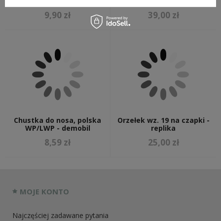
wzoru AK - czysta
aluminiowy - z wybiciem
9,90 zł
39,00 zł
Chustka do nosa, polska
Orzełek wz. 19 na czapki -
WP/LWP - demobil
replika
8,59 zł
25,00 zł
MOJE KONTO
Najczęściej zadawane pytania