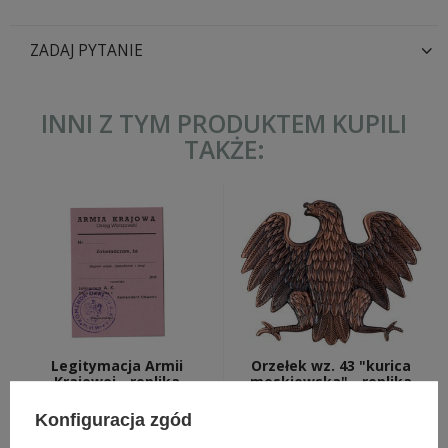
ZADAJ PYTANIE
INNI Z TYM PRODUKTEM KUPILI
TAKŻE:
Legitymacja Armii
Orzełek wz. 43 "kurica
Krajowej - replika
moskiewska" - replika
12,50 zł
25,00 zł
Konfiguracja zgód