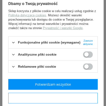
Dbamy o Twoją prywatność
Sklep korzysta z plików cookie w celu realizacji usług zgodnie z
Polityką dotyczącą cookies
. Możesz określić warunki
przechowywania lub dostępu do cookie w Twojej przeglądarce.
Więcej informacji na temat warunków i prywatności można
znaleźć także na stronie
Prywatność i warunki Google
.
Opaska biało-czerwona
Polski pędzel do golenia -
Zawsze
Funkcjonalne pliki cookie (wymagane)
aktywne
wzoru AK - ostemplowana
demobil powojenny
15,00 zł
7,90 zł
Analityczne pliki cookie
Reklamowe pliki cookie
Potwierdzam wszystkie
Potwierdzam wymagane
Opaska biało-czerwona
Nieśmiertelnik polski