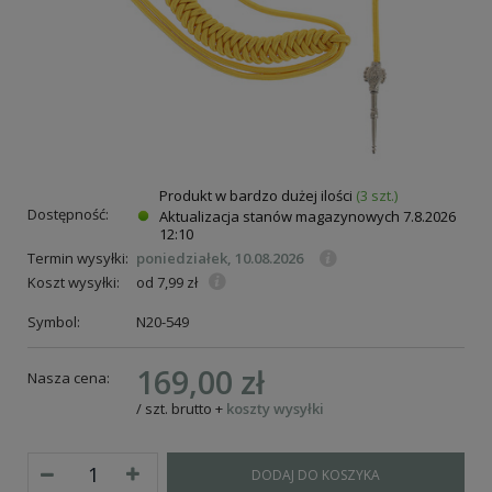
Produkt w bardzo dużej ilości
(3 szt.)
Dostępność:
Aktualizacja stanów magazynowych
7.8.2026
12:10
Termin wysyłki:
poniedziałek, 10.08.2026
Koszt wysyłki:
od 7,99 zł
Symbol:
N20-549
169,00 zł
Nasza cena:
/
szt.
brutto
+
koszty wysyłki
DODAJ DO KOSZYKA