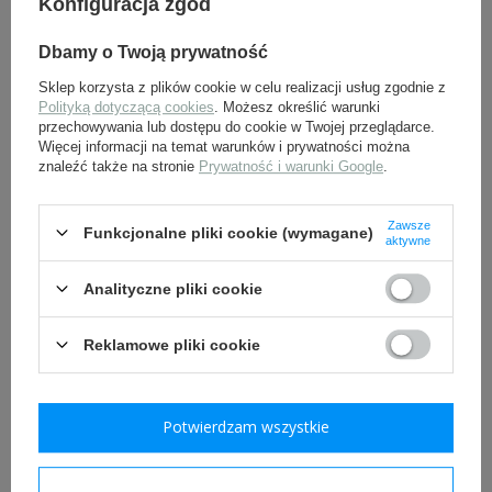
Konfiguracja zgód
Dbamy o Twoją prywatność
Sklep korzysta z plików cookie w celu realizacji usług zgodnie z
Polityką dotyczącą cookies
. Możesz określić warunki
przechowywania lub dostępu do cookie w Twojej przeglądarce.
Więcej informacji na temat warunków i prywatności można
znaleźć także na stronie
Prywatność i warunki Google
.
Farba Spray 400 ml -
Nit do hełmów
Zawsze
Schwarz
niemieckich - nit +
Funkcjonalne pliki cookie (wymagane)
aktywne
podkładka
29,00 zł
6,50 zł
Analityczne pliki cookie
Reklamowe pliki cookie
Potwierdzam wszystkie
Potwierdzam wymagane