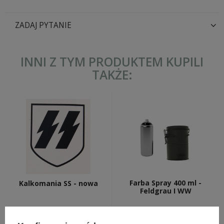
ZADAJ PYTANIE
INNI Z TYM PRODUKTEM KUPILI
TAKŻE:
Farba Spray 400 ml -
Kalkomania SS - nowa
Feldgrau I WW
49,00 zł
6,89 zł