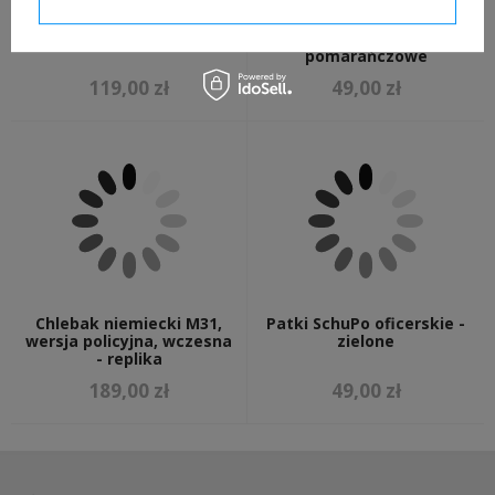
Wkład do hełmu M35 M40
Patki żandarmerii
M42
oficerskie, typ policyjny -
pomarańczowe
119,00 zł
49,00 zł
Chlebak niemiecki M31,
Patki SchuPo oficerskie -
wersja policyjna, wczesna
zielone
- replika
189,00 zł
49,00 zł