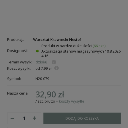
Produkcja:
Warsztat Krawiecki Nestof
Produkt w bardzo dużej ilości
(66 szt.)
Dostępność:
Aktualizacja stanów magazynowych
10.8.2026
4:16
Termin wysyłki:
dzisiaj
Koszt wysyłki:
od 7,99 zł
Symbol:
N20-079
32,90 zł
Nasza cena:
/
szt.
brutto
+
koszty wysyłki
DODAJ DO KOSZYKA