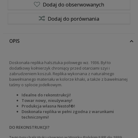
Dodaj do obserwowanych
Dodaj do porównania
OPIS
Doskonała replika halsztuka polowego wz. 1936. Był to
dodatkowy kołnierzyk chroniący przed otarciami szyi i
zabrudzeniem koszuli. Replika wykonana z naturalnego
bawełnianego materiału w kolorze khaki, a także z bawełnianej
taśmy o splocie jodełkowym.
Idealne do rekonstrukcji!
Towar nowy, nieużywany!
Produkcja własna Nestof®!
Doskonała replika w pełni zgodna z warunkami
technicznymi!
DO REKONSTRUKCJI?
Tego typu halsztuki używano w Wojsku Polskim II RP do 1939