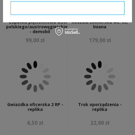
Potwierdzam wymagane
Łopatka pięcionitowa wzoru
Koszula żołnierska wz. 35,
polskiego/austrowęgierskiego
lniana
- demobil
99,00 zł
179,00 zł
Gwiazdka oficerska 2 RP -
Trok oporządzenia -
replika
replika
6,50 zł
22,00 zł