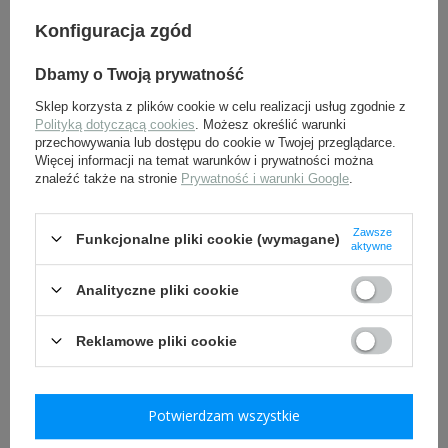
32,90 zł
Konfiguracja zgód
49,00 zł
Dbamy o Twoją prywatność
Sklep korzysta z plików cookie w celu realizacji usług zgodnie z
Polityką dotyczącą cookies
. Możesz określić warunki
przechowywania lub dostępu do cookie w Twojej przeglądarce.
Więcej informacji na temat warunków i prywatności można
znaleźć także na stronie
Prywatność i warunki Google
.
Zawsze
Funkcjonalne pliki cookie (wymagane)
Patki piechoty wz. 1936
Ładownica wz. 22 do
aktywne
dla szeregowych - replika
Mausera - replika
Analityczne pliki cookie
65,00 zł
135,00 zł
Reklamowe pliki cookie
Potwierdzam wszystkie