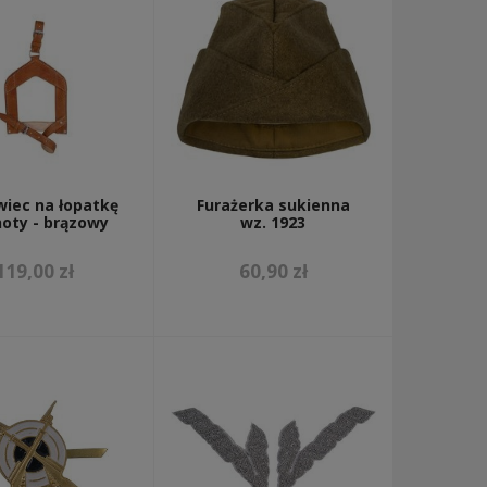
wiec na łopatkę
Furażerka sukienna
hoty - brązowy
wz. 1923
119,00 zł
60,90 zł