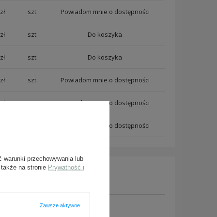
zł
szt.
Powiadom mnie o dostępności
zł
szt.
zł
szt.
zł
szt.
Powiadom mnie o dostępności
zł
szt.
Powiadom mnie o dostępności
zł
szt.
Powiadom mnie o dostępności
ć warunki przechowywania lub
 także na stronie
Prywatność i
Zawsze aktywne
y, prześlij nam swoje