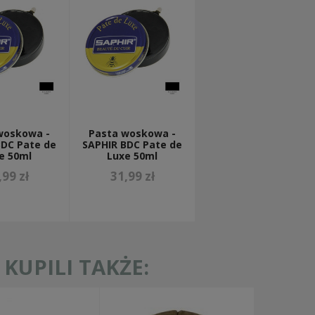
woskowa -
Pasta woskowa -
BDC Pate de
SAPHIR BDC Pate de
e 50ml
Luxe 50ml
,99 zł
31,99 zł
KUPILI TAKŻE: