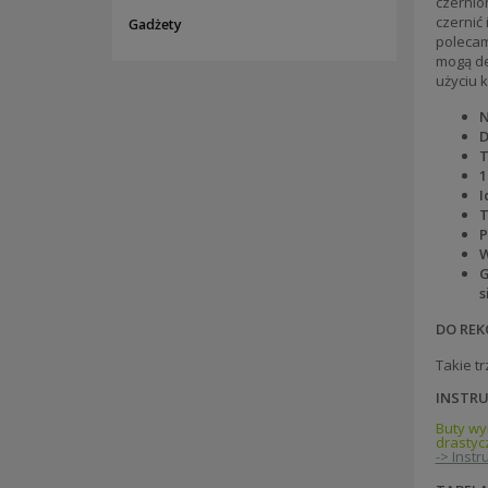
czernio
czernić
Gadżety
polecam
mogą de
użyciu 
N
D
T
1
I
T
P
W
G
s
DO REK
Takie t
INSTRU
Buty wy
drastyc
-> Inst