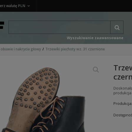
erz walutę
PLN
Wyszukiwanie zaawansowane
 obuwie i nakrycia głowy
Trzewiki piechoty wz. 31 czernione
Trzew
czer
Doskonała 
produkcja
Produkcja
Dostępnoś