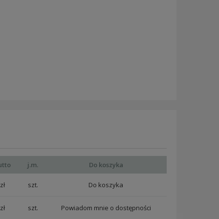
utto
j.m.
Do koszyka
zł
szt.
zł
szt.
Powiadom mnie o dostępności