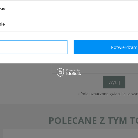
pytanie odnośnie tego produktu. Postaramy się odp
kie
tylko będzie to możliwe.
kie
e-mail:
dzam wymagane
Potwierdzam 
pytanie:
Wyślij
Pola oznaczone gwiazdką są w
POLECANE Z TYM 