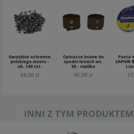
Gwoździe ochronne
Opinacze lniane do
Pasta 
polskiego wzoru -
spodni letnich wz.
SAPHIR 
ok. 140 szt.
38 - replika
Lux
69,00 zł
65,00 zł
31
INNI Z TYM PRODUKTEM 