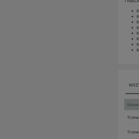
TABEL
R
R
R
R
R
R
R
R
WSZ
Nazw
Trzewi
Trzewi