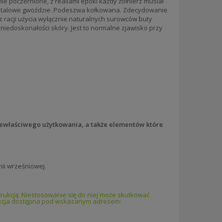
e poczernione, z realiami epoki każdy żołnierz musiał
" stalowe gwoździe. Podeszwa kołkowana. Zdecydowanie
 z racji użycia wyłącznie naturalnych surowców buty
niedoskonałości skóry. Jest to normalne zjawisko przy
ewłaściwego użytkowania, a także elementów które
ii wrześniowej.
rukcją. Niestosowanie się do niej może skutkować
rukcja dostępna pod wskazanym adresem: