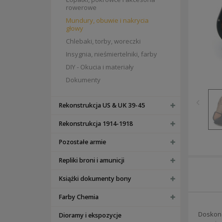
rowerowe
Mundury, obuwie i nakrycia
głowy
Chlebaki, torby, woreczki
Insygnia, nieśmiertelniki, farby
DIY - Okucia i materiały
Dokumenty
Rekonstrukcja US & UK 39-45
Rekonstrukcja 1914-1918
Pozostałe armie
Repliki broni i amunicji
Książki dokumenty bony
Farby Chemia
Doskona
Dioramy i ekspozycje