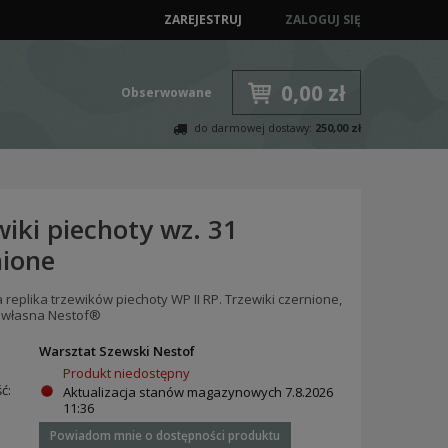
ZAREJESTRUJ
ZALOGUJ SIĘ
0,00 zł
Obserwowane
do darmowej dostawy:
250,00 zł
iki piechoty wz. 31
nione
replika trzewików piechoty WP II RP. Trzewiki czernione,
 własna Nestof®
:
Warsztat Szewski Nestof
Produkt niedostępny
ć:
Aktualizacja stanów magazynowych
7.8.2026
11:36
Powiadom mnie o dostępności produktu