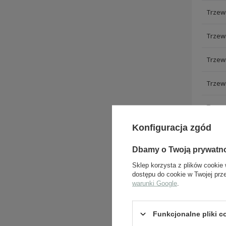
Trzewi
Trzewi
Trzewi
Trzewi
Trzewi
Konfiguracja zgód
Trzewi
Dbamy o Twoją prywatn
Sklep korzysta z plików cookie 
dostępu do cookie w Twojej prz
warunki Google
.
ZADA
Funkcjonalne pliki 