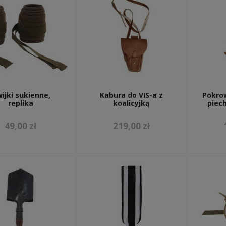
ijki sukienne,
Kabura do VIS-a z
Pokro
replika
koalicyjką
piec
49,00 zł
219,00 zł