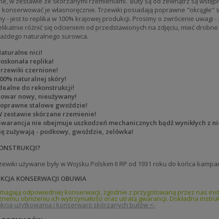
ne, w zestawie ze skórzanymi rzemieniami. Buty są od zewnątrz są wstępni
 i konserwować je własnoręcznie. Trzewiki posiadają poprawne "okrągłe
y - jest to replika w 100% krajowej produkcji. Prosimy o zwrócenie uwagi -
likatnie różnić się odcieniem od przedstawionych na zdjęciu, mieć drobne 
każdego naturalnego surowca.
aturalne nici!
oskonała replika!
rzewiki czernione!
00% naturalnej skóry!
dealne do rekonstrukcji!
owar nowy, nieużywany!
oprawne stalowe gwoździe!
 zestawie skórzane rzemienie!
warancja nie obejmuje uszkodzeń mechanicznych bądź wynikłych z ni
ię zużywają - podkowy, gwoździe, zelówka!
ONSTRUKCJI?
rzewiki używane były w Wojsku Polskim II RP od 1931 roku do końca kampan
KCJA KONSERWACJI OBUWIA
magają odpowiedniej konserwacji, zgodnie z przygotowaną przez nas inst
znemu obniżeniu ich wytrzymałości oraz utratą gwarancji. Dokładna inst
rukcja użytkowania i konserwacji skórzanych butów <-