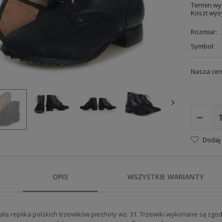
Termin wys
Koszt wysy
Rozmiar:
Symbol:
Nasza cen
Dodaj
OPIS
WSZYSTKIE WARIANTY
ła replika polskich trzewików piechoty wz. 31. Trzewiki wykonane są zgodn