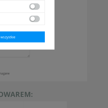
owiedzieć tak szybko jak
wszystkie
ymagane
TOWAREM: