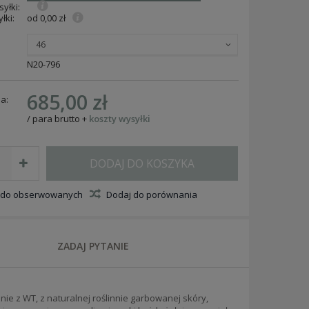
yłki:
łki:
od 0,00 zł
46
N20-796
685,00 zł
a:
/
para
brutto
+
koszty wysyłki
DODAJ DO KOSZYKA
 do obserwowanych
Dodaj do porównania
ZADAJ PYTANIE
ie z WT, z naturalnej roślinnie garbowanej skóry,