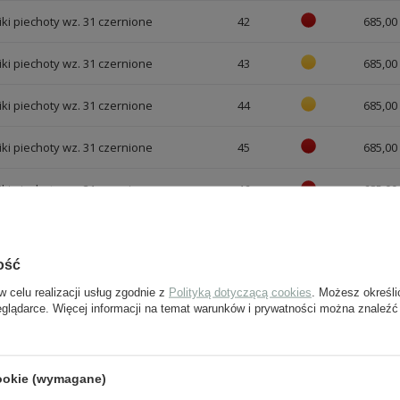
ki piechoty wz. 31 czernione
42
685,00 
ki piechoty wz. 31 czernione
43
685,00 
ki piechoty wz. 31 czernione
44
685,00 
ki piechoty wz. 31 czernione
45
685,00 
ki piechoty wz. 31 czernione
46
685,00 
ki piechoty wz. 31 czernione
47
685,00 
ość
w celu realizacji usług zgodnie z
Polityką dotyczącą cookies
. Możesz określi
eglądarce. Więcej informacji na temat warunków i prywatności można znaleźć
J PYTANIE
cookie (wymagane)
Jeżeli powyższy opis jest dla Ciebie niewystarczając