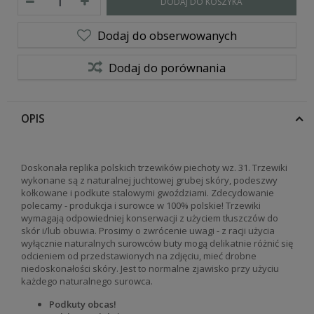
DODAJ DO KOSZYKA
Dodaj do obserwowanych
Dodaj do porównania
OPIS
Doskonała replika polskich trzewików piechoty wz. 31. Trzewiki
wykonane są z naturalnej juchtowej grubej skóry, podeszwy
kołkowane i podkute stalowymi gwoździami. Zdecydowanie
polecamy - produkcja i surowce w 100% polskie! Trzewiki
wymagają odpowiedniej konserwacji z użyciem tłuszczów do
skór i/lub obuwia. Prosimy o zwrócenie uwagi - z racji użycia
wyłącznie naturalnych surowców buty mogą delikatnie różnić się
odcieniem od przedstawionych na zdjęciu, mieć drobne
niedoskonałości skóry. Jest to normalne zjawisko przy użyciu
każdego naturalnego surowca.
Podkuty obcas!