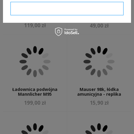
Potwierdzam wymagane
Pokrowiec na łopatkę
Owijki sukienne, replika
piechoty - brązowy
119,00 zł
49,00 zł
Ładownica podwójna
Mauser 98k, łódka
Mannlicher M95
amunicyjna - replika
199,00 zł
15,90 zł