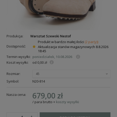
Produkcja:
Warsztat Szewski Nestof
Produkt w bardzo małej ilości
(2 par(y))
Dostępność:
Aktualizacja stanów magazynowych
8.8.2026
18:45
Termin wysyłki:
poniedziałek, 10.08.2026
Koszt wysyłki:
od 0,00 zł
Rozmiar:
45
Symbol:
N20-814
679,00 zł
Nasza cena:
/
para
brutto
+
koszty wysyłki