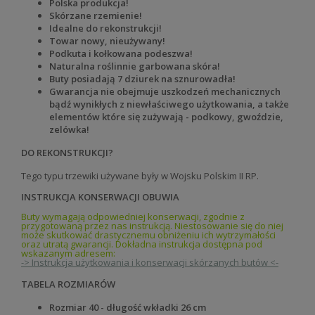
Polska produkcja!
Skórzane rzemienie!
Idealne do rekonstrukcji!
Towar nowy, nieużywany!
Podkuta i kołkowana podeszwa!
Naturalna roślinnie garbowana skóra!
Buty posiadają 7 dziurek na sznurowadła!
Gwarancja nie obejmuje uszkodzeń mechanicznych
bądź wynikłych z niewłaściwego użytkowania, a także
elementów które się zużywają - podkowy, gwoździe,
zelówka!
DO REKONSTRUKCJI?
Tego typu trzewiki używane były w Wojsku Polskim II RP.
INSTRUKCJA KONSERWACJI OBUWIA
Buty wymagają odpowiedniej konserwacji, zgodnie z
przygotowaną przez nas instrukcją. Niestosowanie się do niej
może skutkować drastycznemu obniżeniu ich wytrzymałości
oraz utratą gwarancji. Dokładna instrukcja dostępna pod
wskazanym adresem:
-> Instrukcja użytkowania i konserwacji skórzanych butów <-
TABELA ROZMIARÓW
Rozmiar 40 - długość wkładki 26 cm