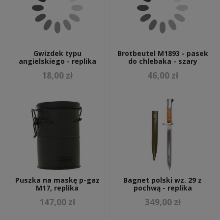
Gwizdek typu
Brotbeutel M1893 - pasek
angielskiego - replika
do chlebaka - szary
18,00 zł
46,00 zł
Puszka na maskę p-gaz
Bagnet polski wz. 29 z
M17, replika
pochwą - replika
147,00 zł
349,00 zł