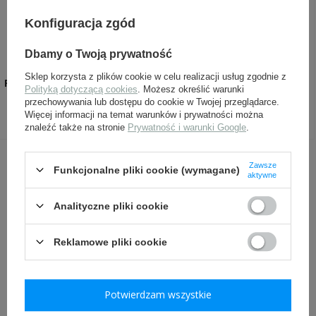
Konfiguracja zgód
Dbamy o Twoją prywatność
Sklep korzysta z plików cookie w celu realizacji usług zgodnie z
Pasta woskowa - SAPHIR BDC
Czernidło spirytusowe do
Polityką dotyczącą cookies
. Możesz określić warunki
Pate de Luxe 50ml
skór 60 ml
przechowywania lub dostępu do cookie w Twojej przeglądarce.
31,99 zł
19,00 zł
Więcej informacji na temat warunków i prywatności można
znaleźć także na stronie
Prywatność i warunki Google
.
Zawsze
INNI Z TYM PRODUKTEM KUPILI
Funkcjonalne pliki cookie (wymagane)
aktywne
TAKŻE:
Analityczne pliki cookie
Reklamowe pliki cookie
Potwierdzam wszystkie