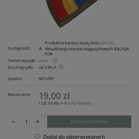
Produkt w bardzo dużej ilości
(94 szt.)
Dostępność:
Aktualizacja stanów magazynowych
9.8.2026
0:38
Termin wysyłki:
jutro
Koszt wysyłki:
od 7,99 zł
Symbol:
N25-699
19,00 zł
Nasza cena:
/
szt.
brutto
+
koszty wysyłki
DODAJ DO KOSZYKA
Dodaj do obserwowanych