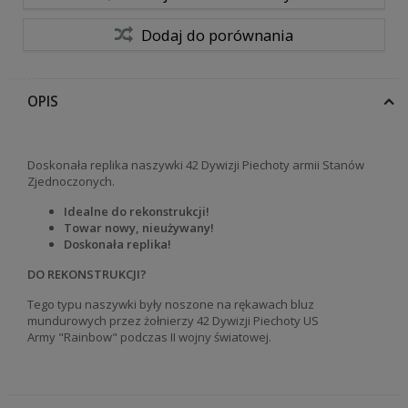
Dodaj do porównania
ńskiej
OPIS
Doskonała replika naszywki 42 Dywizji Piechoty armii Stanów
Zjednoczonych.
Idealne do rekonstrukcji!
Towar nowy, nieużywany!
Doskonała replika!
DO REKONSTRUKCJI?
Tego typu naszywki były noszone na rękawach bluz
mundurowych przez żołnierzy 42 Dywizji Piechoty US
Army "Rainbow" podczas II wojny światowej.