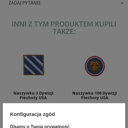
ZADAJ PYTANIE
INNI Z TYM PRODUKTEM KUPILI
TAKŻE:
Naszywka 3 Dywizji
Naszywka 106 Dywizji
Piechoty USA
Piechoty USA
19,00 zł
19,00 zł
Konfiguracja zgód
Dbamy o Twoją prywatność