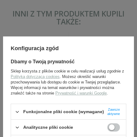
INNI Z TYM PRODUKTEM KUPILI
TAKŻE:
Konfiguracja zgód
Dbamy o Twoją prywatność
Sklep korzysta z plików cookie w celu realizacji usług zgodnie z
Polityką dotyczącą cookies
. Możesz określić warunki
przechowywania lub dostępu do cookie w Twojej przeglądarce.
Ładownica do Colta 1911
Okładki Colt 1911 - replika
Więcej informacji na temat warunków i prywatności można
znaleźć także na stronie
Prywatność i warunki Google
.
39,00 zł
69,00 zł
Zawsze
Funkcjonalne pliki cookie (wymagane)
aktywne
Analityczne pliki cookie