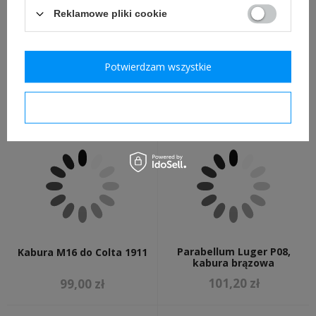
Reklamowe pliki cookie
Potwierdzam wszystkie
Smycz do Colta 1911,
Kabura M3 do Colta 1911
replika
39,00 zł
129,00 zł
Potwierdzam wymagane
Parabellum Luger P08,
Kabura M16 do Colta 1911
kabura brązowa
101,20 zł
99,00 zł