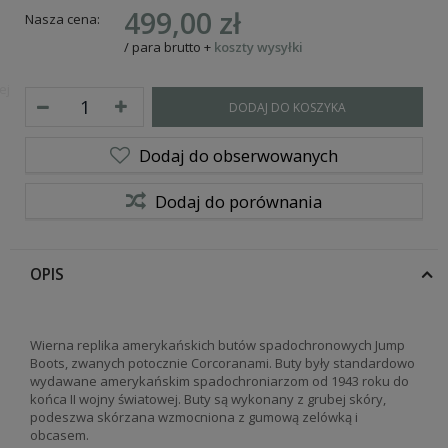
499,00 zł
Nasza cena:
/
para
brutto
+
koszty wysyłki
ej
DODAJ DO KOSZYKA
Dodaj do obserwowanych
Dodaj do porównania
OPIS
Wierna replika amerykańskich butów spadochronowych Jump
Boots, zwanych potocznie Corcoranami. Buty były standardowo
wydawane amerykańskim spadochroniarzom od 1943 roku do
końca II wojny światowej. Buty są wykonany z grubej skóry,
podeszwa skórzana wzmocniona z gumową zelówką i
obcasem.