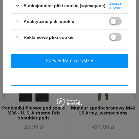
Zawsze
WSZYSTKIE WARIANTY
Funkcjonalne pliki cookie (wymagane)
aktywne
ZADAJ PYTANIE
Analityczne pliki cookie
Reklamowe pliki cookie
POLECANE Z TYM TOWAREM:
Potwierdzam wszystkie
Potwierdzam wymagane
Podkładki filcowe pod szelki
Mundur spadochronowy M42
M36 - U. S. Airborne Felt
US Army, wzmocniony
shoulder pads
25,90 zł
431,00 zł