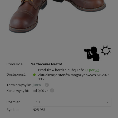
Produkcja:
Na zlecenie Nestof
Produkt w bardzo dużej ilości
(3 par(y))
Dostępność:
Aktualizacja stanów magazynowych
6.8.2026
13:28
Termin wysyłki:
jutro
Koszt wysyłki:
od 0,00 zł
Rozmiar:
13
Symbol:
N25-953