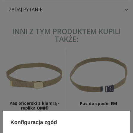
ZADAJ PYTANIE
INNI Z TYM PRODUKTEM KUPILI
TAKŻE:
Pas oficerski z klamrą -
Pas do spodni EM
replika QMI®
50,90 zł
35,00 zł
Konfiguracja zgód