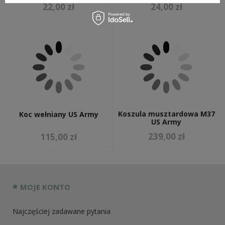
22,00 zł
24,00 zł
Koszula musztardowa M37
Koc wełniany US Army
US Army
239,00 zł
115,00 zł
MOJE KONTO
Najczęściej zadawane pytania