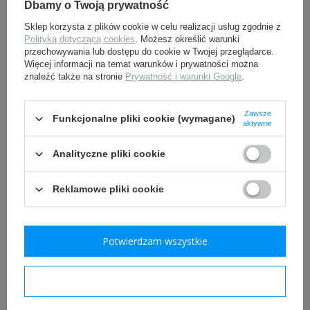
Dbamy o Twoją prywatność
Sklep korzysta z plików cookie w celu realizacji usług zgodnie z
Polityką dotyczącą cookies
. Możesz określić warunki
przechowywania lub dostępu do cookie w Twojej przeglądarce.
Więcej informacji na temat warunków i prywatności można
znaleźć także na stronie
Prywatność i warunki Google
.
Szelki do spodni US Army -
Literki „U.S.” na kołnierz,
Zawsze
Funkcjonalne pliki cookie (wymagane)
replika
EM
aktywne
60,90 zł
35,00 zł
Analityczne pliki cookie
Reklamowe pliki cookie
Potwierdzam wszystkie
Potwierdzam wymagane
Naszywka 101 dywizja
Literki „U.S.” na kołnierz,
Airborne US
oficerskie