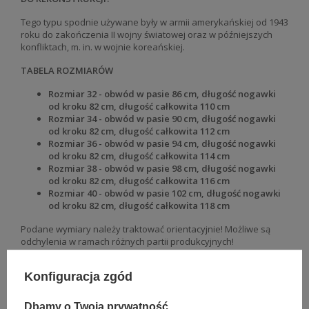
Tego typu spodnie używane były w armii amerykańskiej od 1943
roku do zakończenia II wojny światowej oraz w późniejszych
konfliktach, m. in. w wojnie koreańskiej.
TABELA ROZMIARÓW
Rozmiar 32 - obwód w pasie 86 cm, długość nogawki
od kroku 82
cm, długość całkowita 110 cm
Rozmiar 34 - obwód w pasie 90 cm, długość nogawki
od kroku 82
cm, długość całkowita 112 cm
Rozmiar 36 - obwód w pasie 94 cm, długość nogawki
od kroku 82
cm, długość całkowita 114 cm
Rozmiar 38 - obwód w pasie 98 cm, długość nogawki
od kroku 82
cm, długość całkowita 116 cm
Rozmiar 40 - obwód w pasie 102 cm, długość nogawki
od kroku 82
cm, długość całkowita 118 cm
Podane wymiary należy traktować orientacyjnie! Możliwe są
odchylenia w ramach różnych partii produkcyjnych!
Konfiguracja zgód
Dbamy o Twoją prywatność