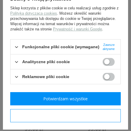
WSZYSTKIE WARIANTY
Sklep korzysta z plików cookie w celu realizacji usług zgodnie z
Polityką dotyczącą cookies
. Możesz określić warunki
przechowywania lub dostępu do cookie w Twojej przeglądarce.
ZADAJ PYTANIE
Więcej informacji na temat warunków i prywatności można
znaleźć także na stronie
Prywatność i warunki Google
.
INNI Z TYM PRODUKTEM KUPILI
Zawsze
Funkcjonalne pliki cookie (wymagane)
aktywne
TAKŻE:
Analityczne pliki cookie
Reklamowe pliki cookie
Potwierdzam wszystkie
Potwierdzam wymagane
Ładownica do Colta 1911
Kabura M16 do Colta 1911
39,00 zł
99,00 zł