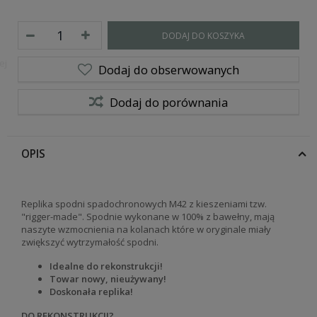
DODAJ DO KOSZYKA
ej
Dodaj do obserwowanych
Dodaj do porównania
OPIS
Replika spodni spadochronowych M42 z kieszeniami tzw.
"rigger-made". Spodnie wykonane w 100% z bawełny, mają
naszyte wzmocnienia na kolanach które w oryginale miały
zwiększyć wytrzymałość spodni.
Idealne do rekonstrukcji!
Towar nowy, nieużywany!
Doskonała replika!
DO REKONSTRUKCJI?