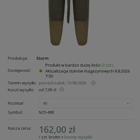
Produkcja:
Sturm
Produkt w bardzo dużej ilości
(3 szt.)
Dostępność:
Aktualizacja stanów magazynowych
8.8.2026
7:50
Termin wysyłki:
poniedziałek, 10.08.2026
Koszt wysyłki:
od 7,99 zł
Rozmiar:
40
Symbol:
N25-488
162,00 zł
Nasza cena:
/
szt.
brutto
+
koszty wysyłki