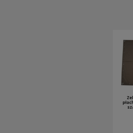
Ze
płac
sz