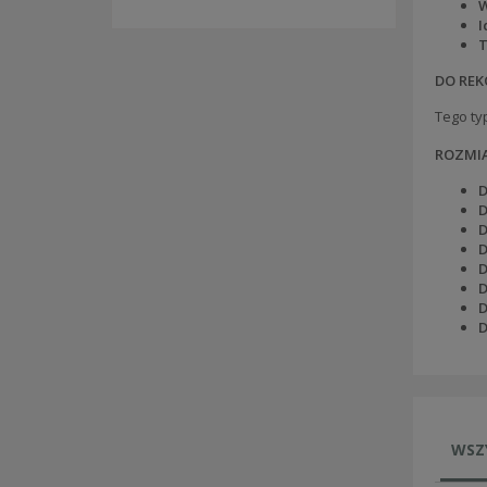
W
I
T
DO REK
Tego ty
ROZMI
D
D
D
D
D
D
D
D
WSZ