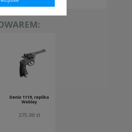
TOWAREM:
Denix 1119, replika
Webley
275,00 zł