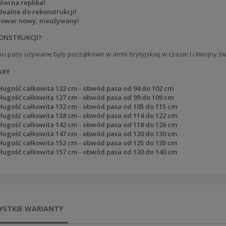
ierna replika!
dealne do rekonstrukcji!
owar nowy, nieużywany!
ONSTRUKCJI?
pu pasy używane były początkowo w armii brytyjskiej w czasie I i IIwojny ś
ARY
ługość całkowita 122 cm - obwód pasa od 94 do 102 cm
ługość całkowita 127 cm - obwód pasa od 99 do 109 cm
ługość całkowita 132 cm - obwód pasa od 105 do 115 cm
ługość całkowita 138 cm - obwód pasa od 114 do 122 cm
ługość całkowita 142 cm - obwód pasa od 118 do 126 cm
ługość całkowita 147 cm - obwód pasa od 120 do 130 cm
ługość całkowita 152 cm - obwód pasa od 125 do 135 cm
ługość całkowita 157 cm - obwód pasa od 130 do 140 cm
YSTKIE WARIANTY