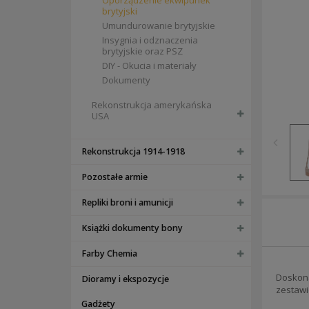
Oporządzenie ekwipunek
brytyjski
Umundurowanie brytyjskie
Insygnia i odznaczenia
brytyjskie oraz PSZ
DIY - Okucia i materiały
Dokumenty
Rekonstrukcja amerykańska
USA
Rekonstrukcja 1914-1918
Pozostałe armie
Repliki broni i amunicji
Książki dokumenty bony
Farby Chemia
Doskona
Dioramy i ekspozycje
zestawi
Gadżety