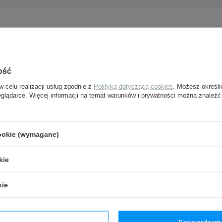
J PYTANIE
Jeżeli powyższy opis jest dla Ciebie niewystarczając
ość
pytanie odnośnie tego produktu. Postaramy się odp
tylko będzie to możliwe.
w celu realizacji usług zgodnie z
Polityką dotyczącą cookies
. Możesz określi
eglądarce. Więcej informacji na temat warunków i prywatności można znaleźć
e-mail:
cookie (wymagane)
pytanie:
kie
kie
Wyślij
Pola oznaczone gwiazdką są w
dzam wymagane
Potwierdzam 