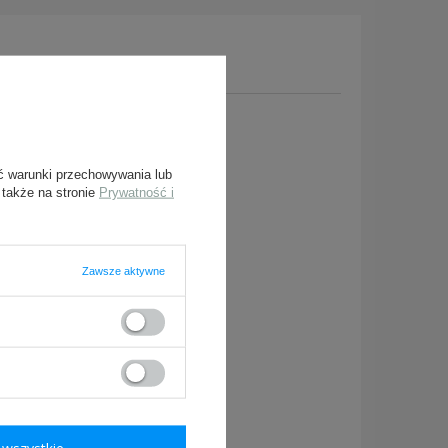
y, prześlij nam swoje
owiedzieć tak szybko jak
ć warunki przechowywania lub
 także na stronie
Prywatność i
Zawsze aktywne
ymagane
wszystkie