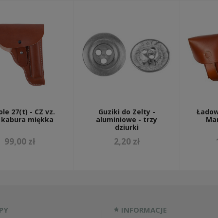
ole 27(t) - CZ vz.
Guziki do Zelty -
Ładow
- kabura miękka
aluminiowe - trzy
Man
dziurki
99,00 zł
2,20 zł
PY
INFORMACJE