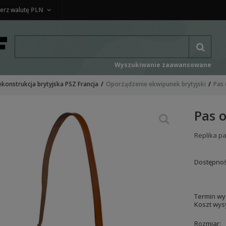
erz walutę
PLN
Wyszukiwanie zaawansowane
ekonstrukcja brytyjska PSZ Francja
Oporządzenie ekwipunek brytyjski
Pas 
Pas 
Replika p
Dostępnoś
Termin wys
Koszt wysy
Rozmiar: