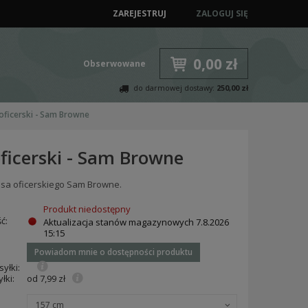
ZAREJESTRUJ
ZALOGUJ SIĘ
0,00 zł
Obserwowane
do darmowej dostawy:
250,00 zł
oficerski - Sam Browne
oficerski - Sam Browne
asa oficerskiego Sam Browne.
Produkt niedostępny
ć:
Aktualizacja stanów magazynowych
7.8.2026
15:15
Powiadom mnie o dostępności produktu
yłki:
łki:
od 7,99 zł
157 cm