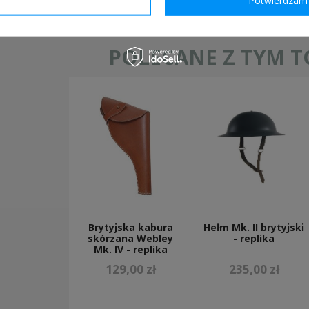
POLECANE Z TYM 
Brytyjska kabura
Hełm Mk. II brytyjski
skórzana Webley
- replika
Mk. IV - replika
129,00 zł
235,00 zł