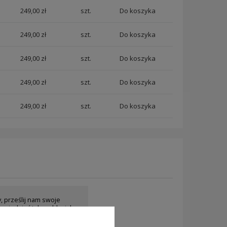
249,00 zł
szt.
249,00 zł
szt.
249,00 zł
szt.
249,00 zł
szt.
249,00 zł
szt.
y, prześlij nam swoje
owiedzieć tak szybko jak