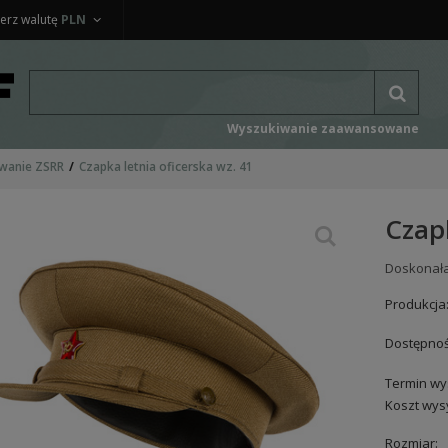
erz walutę
PLN
Wyszukiwanie zaawansowane
wanie ZSRR
Czapka letnia oficerska wz. 41
Czapk
Doskonała 
Produkcja
Dostępnoś
Termin wys
Koszt wysy
Rozmiar: