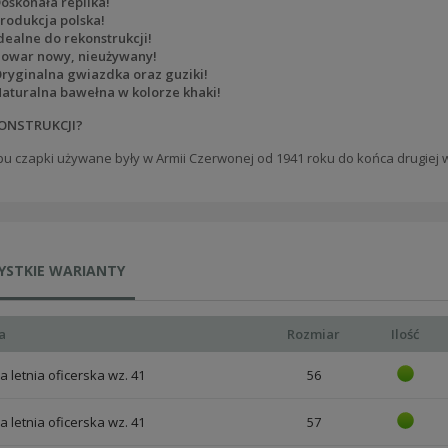
oskonała replika!
rodukcja polska!
dealne do rekonstrukcji!
owar nowy, nieużywany!
ryginalna gwiazdka oraz guziki!
aturalna bawełna w kolorze khaki!
ONSTRUKCJI?
pu czapki używane były w Armii Czerwonej od 1941 roku do końca drugiej 
YSTKIE WARIANTY
a
Rozmiar
Ilość
 letnia oficerska wz. 41
56
 letnia oficerska wz. 41
57