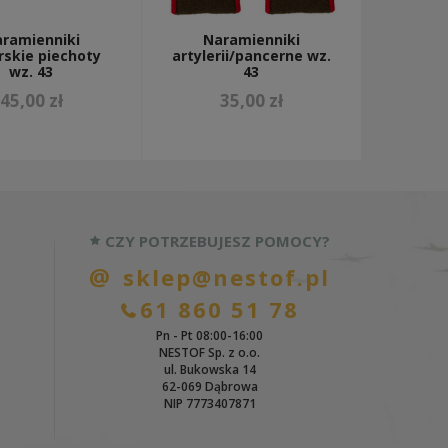
ramienniki
Naramienniki
rskie piechoty
artylerii/pancerne wz.
wz. 43
43
45,00 zł
35,00 zł
CZY POTRZEBUJESZ POMOCY?
sklep@nestof.pl
61 860 51 78
Pn - Pt 08:00-16:00
NESTOF Sp. z o.o.
ul. Bukowska 14
62-069 Dąbrowa
NIP 7773407871