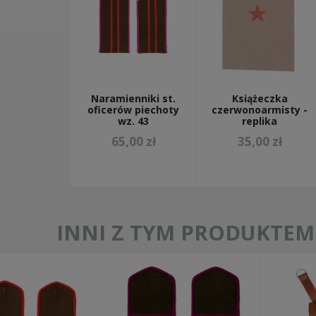
Naramienniki st.
Książeczka
oficerów piechoty
czerwonoarmisty -
wz. 43
replika
65,00 zł
35,00 zł
INNI Z TYM PRODUKTEM 