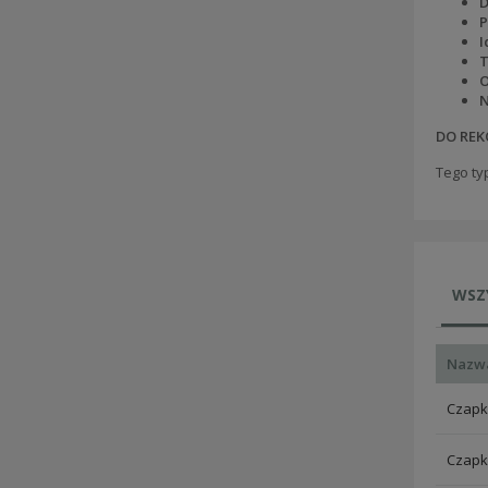
D
P
I
T
O
N
DO REK
Tego ty
WSZ
Nazw
Czapka
Czapka