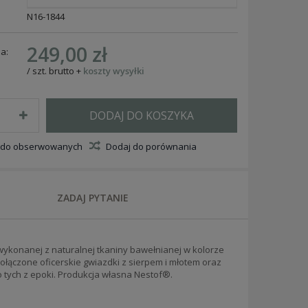
N16-1844
249,00 zł
a:
/
szt.
brutto
+
koszty wysyłki
DODAJ DO KOSZYKA
 do obserwowanych
Dodaj do porównania
ZADAJ PYTANIE
, wykonanej z naturalnej tkaniny bawełnianej w kolorze
ołączone oficerskie gwiazdki z sierpem i młotem oraz
 tych z epoki. Produkcja własna Nestof®.