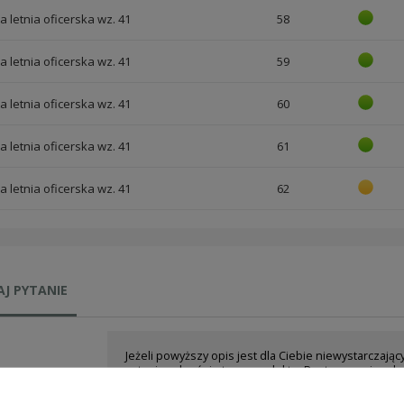
 letnia oficerska wz. 41
58
 letnia oficerska wz. 41
59
 letnia oficerska wz. 41
60
 letnia oficerska wz. 41
61
 letnia oficerska wz. 41
62
J PYTANIE
Jeżeli powyższy opis jest dla Ciebie niewystarczając
pytanie odnośnie tego produktu. Postaramy się odp
tylko będzie to możliwe.