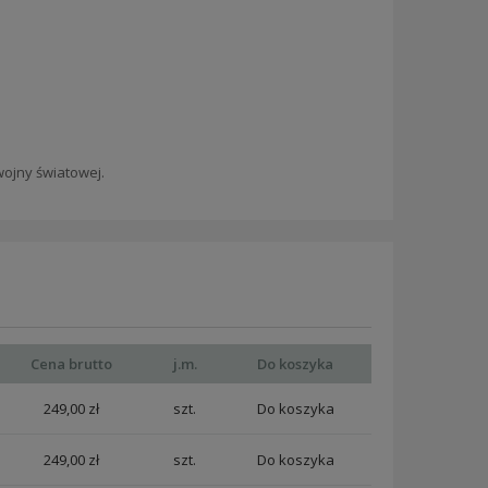
wojny światowej.
Cena brutto
j.m.
Do koszyka
249,00 zł
szt.
249,00 zł
szt.