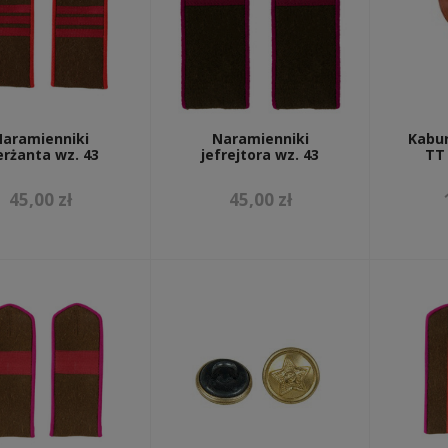
Naramienniki
Naramienniki
Kabur
erżanta wz. 43
jefrejtora wz. 43
TT
45,00 zł
45,00 zł