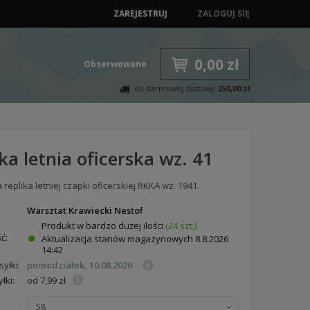
ZAREJESTRUJ
ZALOGUJ SIĘ
0,00 zł
Obserwowane
do darmowej dostawy:
250,00 zł
a letnia oficerska wz. 41
replika letniej czapki oficerskiej RKKA wz. 1941.
:
Warsztat Krawiecki Nestof
Produkt w bardzo dużej ilości
(24 szt.)
ć:
Aktualizacja stanów magazynowych
8.8.2026
14:42
yłki:
poniedziałek, 10.08.2026
łki:
od 7,99 zł
58