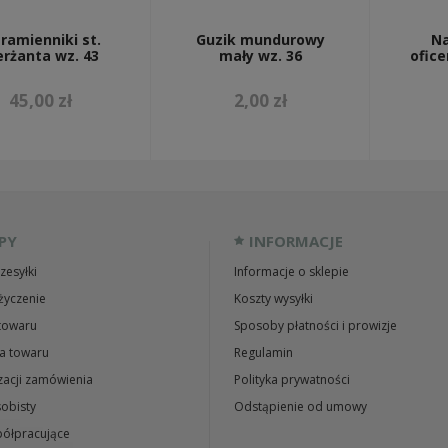
ramienniki st.
Guzik mundurowy
Na
erżanta wz. 43
mały wz. 36
ofice
45,00 zł
2,00 zł
PY
INFORMACJE
zesyłki
Informacje o sklepie
życzenie
Koszty wysyłki
towaru
Sposoby płatności i prowizje
a towaru
Regulamin
zacji zamówienia
Polityka prywatności
obisty
Odstąpienie od umowy
ółpracujące