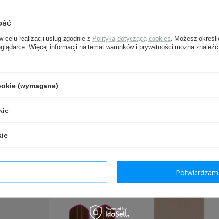
ość
e-mail:
w celu realizacji usług zgodnie z
Polityką dotyczącą cookies
. Możesz określi
eglądarce. Więcej informacji na temat warunków i prywatności można znaleźć
pytanie:
cookie (wymagane)
Wyślij
kie
Pola oznaczone gwiazdką są w
kie
POLECANE Z TYM 
dzam wymagane
Potwierdzam 