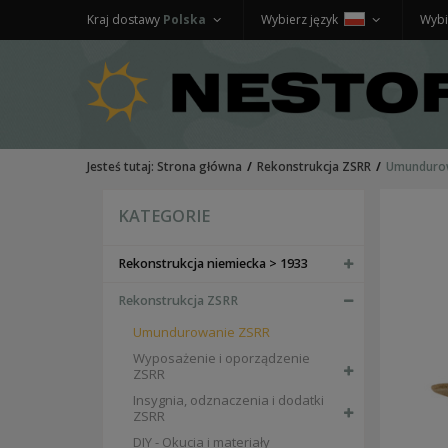
Kraj dostawy
Polska
Wybierz język
Wybi
Jesteś tutaj:
Strona główna
Rekonstrukcja ZSRR
Umunduro
KATEGORIE
Rekonstrukcja niemiecka > 1933
Rekonstrukcja ZSRR
Umundurowanie ZSRR
Wyposażenie i oporządzenie
ZSRR
Insygnia, odznaczenia i dodatki
ZSRR
DIY - Okucia i materiały