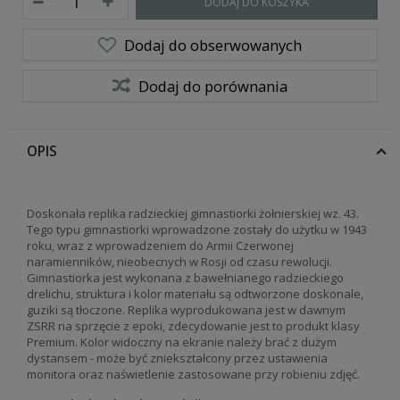
DODAJ DO KOSZYKA
Dodaj do obserwowanych
Dodaj do porównania
OPIS
Doskonała replika radzieckiej gimnastiorki żołnierskiej wz. 43.
Tego typu gimnastiorki wprowadzone zostały do użytku w 1943
roku, wraz z wprowadzeniem do Armii Czerwonej
naramienników, nieobecnych w Rosji od czasu rewolucji.
Gimnastiorka jest wykonana z bawełnianego radzieckiego
drelichu, struktura i kolor materiału są odtworzone doskonale,
guziki są tłoczone. Replika wyprodukowana jest w dawnym
ZSRR na sprzęcie z epoki, zdecydowanie jest to produkt klasy
Premium. Kolor widoczny na ekranie należy brać z dużym
dystansem - może być zniekształcony przez ustawienia
monitora oraz naświetlenie zastosowane przy robieniu zdjęć.