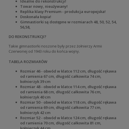
Idealne do rekonstrukcji!
Towar nowy, nieużywany!
Replika klasy Premium - produkcja europejska!
Doskonała kopia!
Gimnastiorki są dostępne w rozmiarach 48, 50, 52, 54,
56,58,
DO REKONSTRUKCJI?
Takie gimnastiorki noszone były przez żołnierzy Armii
Czerwonej od 1943 roku do końca wojny.
TABELA ROZMIARÓW
Rozmiar 46 - obwód w klatce 112 cm, długość rękawa
od ramienia 67 cm, długość całkowita 74 cm,
kołnierzyk 39 cm
Rozmiar 48 - obwód w klatce 114 cm, długość rękawa
od ramienia 68 cm, długość całkowita 76 cm,
kołnierzyk 40 cm
Rozmiar 50 - obwód w klatce 118 cm, długość rękawa
od ramienia 69 cm, długość całkowita 77 cm,
kołnierzyk 42 cm
Rozmiar 52 - obwód w klatce 124 cm, długość rękawa
od ramienia 70 cm, długość całkowita 81 cm,
kołnierzyk 44 cm