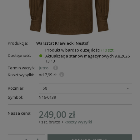
Produkcja:
Warsztat Krawiecki Nestof
Produkt w bardzo dużej ilości
(10 szt.)
Dostępność:
Aktualizacja stanów magazynowych
9.8.2026
13:13
Termin wysyłki:
jutro
Koszt wysyłki:
od 7,99 zł
Rozmiar:
58
Symbol:
N16-0139
249,00 zł
Nasza cena:
/
szt.
brutto
+
koszty wysyłki