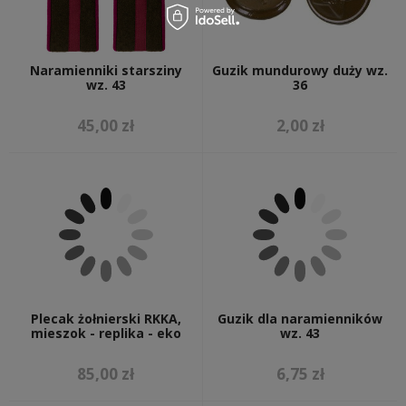
Naramienniki starsziny
Guzik mundurowy duży wz.
wz. 43
36
45,00 zł
2,00 zł
Plecak żołnierski RKKA,
Guzik dla naramienników
mieszok - replika - eko
wz. 43
85,00 zł
6,75 zł