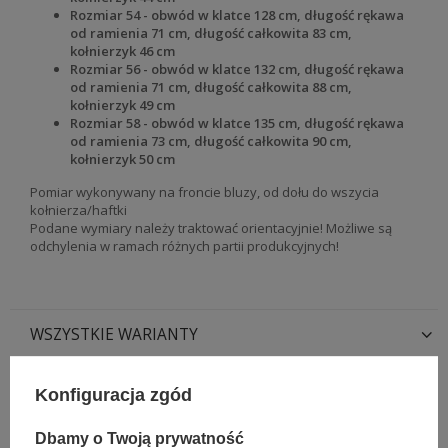
Rozmiar 54 - obwód w klatce 128 cm, długość rękawa
od ramienia 71 cm, długość całkowita 83 cm,
kołnierzyk 46 cm
Rozmiar 56 - obwód w klatce 132 cm, długość rękawa
od ramienia 71 cm, długość całkowita 88 cm,
kołnierzyk 49 cm
Rozmiar 58 - obwód w klatce 135 cm, długość rękawa
od ramienia 73 cm, długość całkowita 90 cm,
kołnierzyk 50 cm
Pomiar wykonywany na froncie bluzy, od dołu do wszycia
kołnierza/haftki
Podane wymiary należy traktować orientacyjnie! Możliwe są
odchylenia w ramach różnych partii produkcyjnych!
WSZYSTKIE WARIANTY
ZADAJ PYTANIE
Konfiguracja zgód
Dbamy o Twoją prywatność