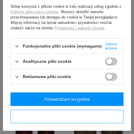
INNI Z TYM PRODUKTEM KUPILI
Sklep korzysta z plików cookie w celu realizacji usług zgodnie z
TAKŻE:
Polityką dotyczącą cookies
. Możesz określić warunki
przechowywania lub dostępu do cookie w Twojej przeglądarce.
Więcej informacji na temat warunków i prywatności można
znaleźć także na stronie
Prywatność i warunki Google
.
Zawsze
Funkcjonalne pliki cookie (wymagane)
aktywne
Analityczne pliki cookie
Naramienniki piechoty wz.
Gwiazda wz. 41 khaki na
Reklamowe pliki cookie
43
furażerkę - demobil
35,00 zł
11,50 zł
Potwierdzam wszystkie
Potwierdzam wymagane