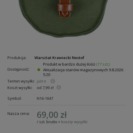
Produkcja:
Warsztat Krawiecki Nestof
Produkt w bardzo dużej ilości
(17 szt.)
Dostępność:
Aktualizacja stanów magazynowych
9.8.2026
5:20
Termin wysyłki:
jutro
Koszt wysyłki:
od 7,99 zł
Symbol:
N16-1647
69,00 zł
Nasza cena:
/
szt.
brutto
+
koszty wysyłki