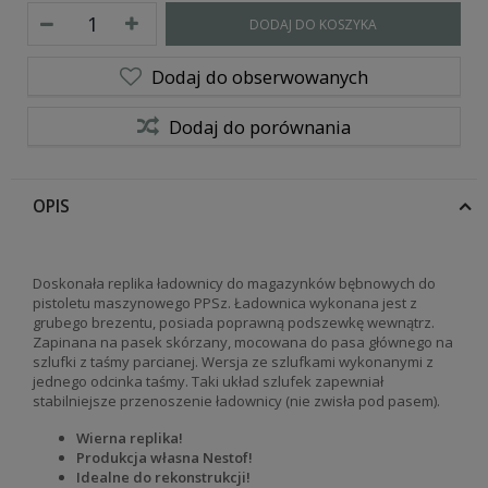
DODAJ DO KOSZYKA
Dodaj do obserwowanych
Dodaj do porównania
OPIS
Doskonała replika ładownicy do magazynków bębnowych do
pistoletu maszynowego PPSz. Ładownica wykonana jest z
grubego brezentu, posiada poprawną podszewkę wewnątrz.
Zapinana na pasek skórzany, mocowana do pasa głównego na
szlufki z taśmy parcianej. Wersja ze szlufkami wykonanymi z
jednego odcinka taśmy. Taki układ szlufek zapewniał
stabilniejsze przenoszenie ładownicy (nie zwisła pod pasem).
Wierna replika!
Produkcja własna Nestof!
Idealne do rekonstrukcji!