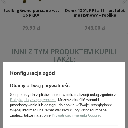
Szelki główne parciane wz.
Denix 1301, PPSz 41 - pistolet
36 RKKA
maszynowy - replika
79,90 zł
746,00 zł
INNI Z TYM PRODUKTEM KUPILI
TAKŻE:
Konfiguracja zgód
Dbamy o Twoją prywatność
Sklep korzysta z plików cookie w celu realizacji usług zgodnie z
Polityką dotyczącą cookies
. Możesz określić warunki
przechowywania lub dostępu do cookie w Twojej przeglądarce.
Więcej informacji na temat warunków i prywatności można
znaleźć także na stronie
Prywatność i warunki Google
.
PPSz PPsh 41 – pas nośny,
Pokrowiec na manierkę
wersja wojenna - replika
sowiecką, wersja wojenna,