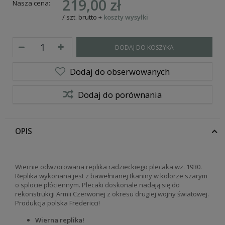
219,00 zł
Nasza cena:
/
szt.
brutto
+
koszty wysyłki
DODAJ DO KOSZYKA
Dodaj do obserwowanych
Dodaj do porównania
OPIS
Wiernie odwzorowana replika radzieckiego plecaka wz. 1930.
Replika wykonana jest z
bawełnianej tkaniny w kolorze szarym
o splocie płóciennym.
Plecaki doskonale nadają się do
rekonstrukcji Armii Czerwonej z okresu drugiej wojny światowej.
Produkcja polska Fredericci!
Wierna replika!