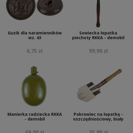
Guzik dla naramienników
Sowiecka łopatka
wz. 43
piechoty RKKA - demobil
6,75 zł
99,90 zł
Manierka radziecka RKKA
Pokrowiec na łopatkę -
- demobil
oszczędniościowy, biały
69,00 zł
35,90 zł