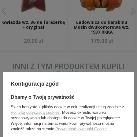
Gwiazda wz. 36 na furażerkę
Ładownica do karabinu
- oryginał
Mosin dwukomorowa wz.
1937 RKKA
29,00 zł
179,00 zł
INNI Z TYM PRODUKTEM KUPILI
TAKŻE:
Konfiguracja zgód
Dbamy o Twoją prywatność
Sklep korzysta z plików cookie w celu realizacji usług zgodnie z
Polityką dotyczącą cookies
. Możesz określić warunki
przechowywania lub dostępu do cookie w Twojej przeglądarce.
Więcej informacji na temat warunków i prywatności można
znaleźć także na stronie
Prywatność i warunki Google
.