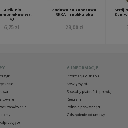
Guzik dla
Ładownica zapasowa
Strój 
amienników wz.
RKKA - replika eko
Czerw
43
6,75 zł
28,00 zł
PY
INFORMACJE
zesyłki
Informacje o sklepie
życzenie
Koszty wysyłki
towaru
Sposoby płatności i prowizje
a towaru
Regulamin
zacji zamówienia
Polityka prywatności
obisty
Odstąpienie od umowy
ółpracujące