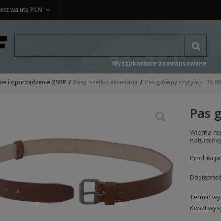
erz walutę
PLN
Wyszukiwanie zaawansowane
ie i oporządzenie ZSRR
Pasy, szelki i akcesoria
Pas główny szyty wz. 35 R
Pas 
Wierna re
naturalnej
Produkcja
Dostępnoś
Termin wys
Koszt wysy