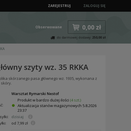
ZAREJESTRUJ
ZALOGUJ SIĘ
0,00 zł
Obserwowane
do darmowej dostawy:
250,00 zł
KKA
główny szyty wz. 35 RKKA
plika skórzanego pasa głównego wz. 1935, wykonana z
 skóry.
:
Warsztat Rymarski Nestof
Produkt w bardzo dużej ilości
(4 szt.)
ć:
Aktualizacja stanów magazynowych
5.8.2026
23:37
yłki:
dzisiaj
łki:
od 7,99 zł