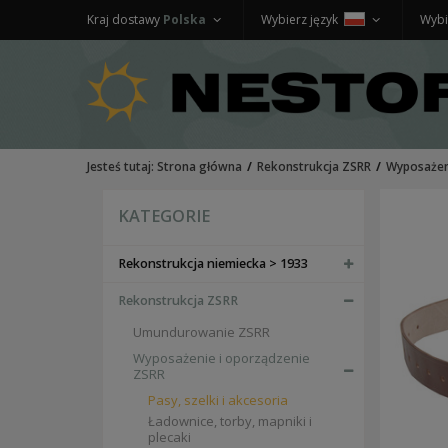
Kraj dostawy
Polska
Wybierz język
Wybi
Jesteś tutaj:
Strona główna
Rekonstrukcja ZSRR
Wyposażen
KATEGORIE
Rekonstrukcja niemiecka > 1933
Rekonstrukcja ZSRR
Umundurowanie ZSRR
Wyposażenie i oporządzenie
ZSRR
Pasy, szelki i akcesoria
Ładownice, torby, mapniki i
plecaki