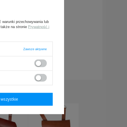
ć warunki przechowywania lub
 także na stronie
Prywatność i
Zawsze aktywne
ymagane
TOWAREM:
wszystkie