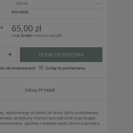
120 cm
N16-0028
65,00 zł
a:
/
szt.
brutto
+
koszty wysyłki
DODAJ DO KOSZYKA
 do obserwowanych
Dodaj do porównania
ZADAJ PYTANIE
j - wykonanego w całości ze skóry. Był to podstawowy
towej, spotykany również sporadycznie w jej drugiej
ocynkowane, zgodnie z realiami epoki. Jest to poprawny,