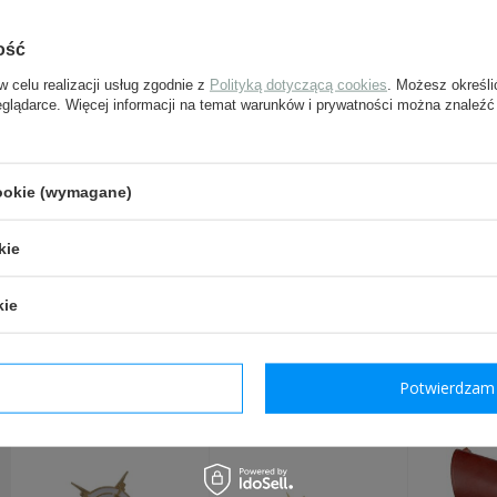
ość
e-mail:
w celu realizacji usług zgodnie z
Polityką dotyczącą cookies
. Możesz określi
eglądarce. Więcej informacji na temat warunków i prywatności można znaleźć
pytanie:
cookie (wymagane)
Wyślij
kie
Pola oznaczone gwiazdką są w
kie
POLECANE Z TYM 
dzam wymagane
Potwierdzam 