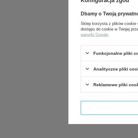
Konfiguracja zgód
Dbamy o Twoją prywatn
Sklep korzysta z plików cookie 
dostępu do cookie w Twojej prz
warunki Google
.
Funkcjonalne pliki 
Analityczne pliki coo
Reklamowe pliki coo
Potwier