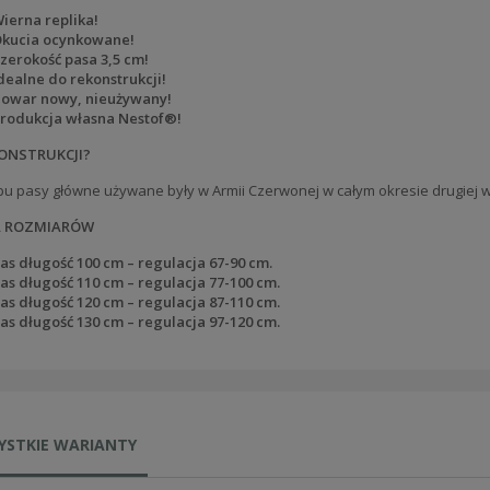
ierna replika!
kucia ocynkowane!
zerokość pasa 3,5 cm!
dealne do rekonstrukcji!
owar nowy, nieużywany!
rodukcja własna Nestof®!
ONSTRUKCJI?
pu pasy główne używane były w Armii Czerwonej w całym okresie drugiej w
A ROZMIARÓW
as długość 100 cm – regulacja
67-90
cm.
as długość 110 cm – regulacja
77-100
cm.
as długość 120 cm – regulacja
87-110
cm.
as długość 130 cm – regulacja
97-120
cm.
YSTKIE WARIANTY