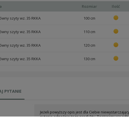
a
Rozmiar
Ilość
ówny szyty wz. 35 RKKA
100 cm
ówny szyty wz. 35 RKKA
110 cm
ówny szyty wz. 35 RKKA
120 cm
ówny szyty wz. 35 RKKA
130 cm
J PYTANIE
Jeżeli powyższy opis jest dla Ciebie niewystarczając
pytanie odnośnie tego produktu. Postaramy się odp
tylko będzie to możliwe.