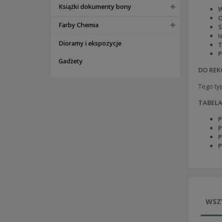
Książki dokumenty bony
W
O
Farby Chemia
S
I
Dioramy i ekspozycje
T
P
Gadżety
DO REK
Tego ty
TABEL
P
P
P
P
WSZ