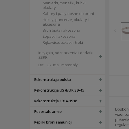
Manierki, menażki, kubki,
okulary
Kabury i pasy nośne do broni
Hełmy, pancerze, okulary i
akcesoria
Broń biała i akcesoria
Łopatki i akcesoria
Rękawice, pałatki i troki
Insygnia, odznaczenia i dodatki
ZSRR
DIY - Okucia i materiały
Rekonstrukcja polska
Rekonstrukcja US & UK 39-45
Rekonstrukcja 1914-1918
Doskona
Pozostałe armie
wzór pa
połowie
Repliki broni i amunicji
regulam