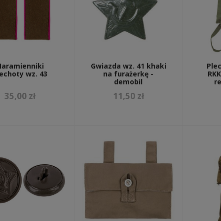
Naramienniki
Gwiazda wz. 41 khaki
Plec
echoty wz. 43
na furażerkę -
RKK
demobil
re
35,00 zł
11,50 zł