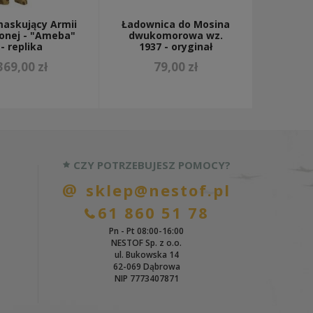
maskujący Armii
Ładownica do Mosina
onej - "Ameba"
dwukomorowa wz.
- replika
1937 - oryginał
369,00 zł
79,00 zł
CZY POTRZEBUJESZ POMOCY?
sklep@nestof.pl
61 860 51 78
Pn - Pt 08:00-16:00
NESTOF Sp. z o.o.
ul. Bukowska 14
62-069 Dąbrowa
NIP 7773407871