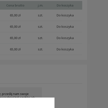
Cena brutto
j.m.
Do koszyka
65,00 zł
szt.
65,00 zł
szt.
65,00 zł
szt.
65,00 zł
szt.
y, prześlij nam swoje
owiedzieć tak szybko jak