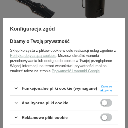
Konfiguracja zgód
Żabka do bagnetu M84/98
Aluminiowy kubek do
WH/SS, czarna - replika
manierki M31
Dbamy o Twoją prywatność
89,00 zł
32,00 zł
Sklep korzysta z plików cookie w celu realizacji usług zgodnie z
Polityką dotyczącą cookies
. Możesz określić warunki
przechowywania lub dostępu do cookie w Twojej przeglądarce.
Więcej informacji na temat warunków i prywatności można
znaleźć także na stronie
Prywatność i warunki Google
.
Zawsze
Funkcjonalne pliki cookie (wymagane)
aktywne
Analityczne pliki cookie
Żabka do bagnetu M84/98
Trok z knopikiem - replika
WH/SS, czarna - replika
Nestof
Reklamowe pliki cookie
89,00 zł
44,00 zł