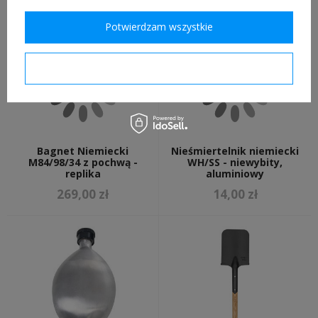
Potwierdzam wszystkie
Potwierdzam wymagane
Bagnet Niemiecki
Nieśmiertelnik niemiecki
M84/98/34 z pochwą -
WH/SS - niewybity,
replika
aluminiowy
269,00 zł
14,00 zł