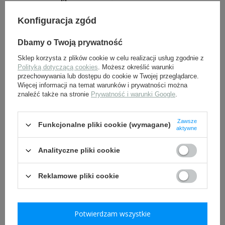
- replika
Konfiguracja zgód
17,50 zł
52,50 zł
Dbamy o Twoją prywatność
Sklep korzysta z plików cookie w celu realizacji usług zgodnie z
Polityką dotyczącą cookies
. Możesz określić warunki
przechowywania lub dostępu do cookie w Twojej przeglądarce.
Więcej informacji na temat warunków i prywatności można
znaleźć także na stronie
Prywatność i warunki Google
.
Zawsze
Funkcjonalne pliki cookie (wymagane)
aktywne
Skórka do klamry
Soldbuch Deutsches Heer
niemieckiej,
(1914-1918), książeczka
pierwszowojenna
wojskowa - replika
Analityczne pliki cookie
19,00 zł
49,00 zł
Reklamowe pliki cookie
Potwierdzam wszystkie