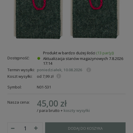
Produkt w bardzo dużej ilości
(13 par(y))
Dostępność:
Aktualizacja stanów magazynowych
7.8.2026
17:14
Termin wysyłki:
poniedziałek, 10.08.2026
Koszt wysyłki:
od 7,99 zł
Symbol:
N01-531
45,00 zł
Nasza cena:
/
para
brutto
+
koszty wysyłki
DODAJ DO KOSZYKA