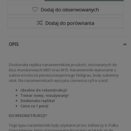
Dodaj do obserwowanych
Dodaj do porównania
OPIS
Doskonała replika naramienników pruskich, stosowanych do
bluz mundurowych M07 oraz M15. Naramienniki wykonane z
sukna w kolorze pierwszowojennego feldgrau, biały sukienny
otok. Na naramiennikach wyszyta czerwona cyfra sześć.
Idealne do rekonstrukcji!
Towar nowy, nieużywany!
Doskonała replika!
Cena za 1 parę!
DO REKONSTRUKCJI?
Tego typu naramienniki były używane przez żołnierzy 6 .Pułku
Grenadierów, który stacjonował w Poznaniu w latach aż do