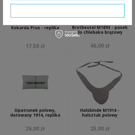
Potwierdzam wymagane
Brotbeutel M1893 - pasek
Kokarda Prus - replika
do chlebaka brązowy
46,00 zł
17,50 zł
Opatrunek polowy,
Halsbinde M1914 -
datowany 1914, replika
halsztuk polowy
26,00 zł
25,00 zł