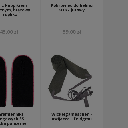
 z knopikiem
Pokrowiec do hełmu
żnym, brązowy
M16 - jutowy
- replika
45,00 zł
59,00 zł
ramienniki
Wickelgamaschen -
egowych SS -
owijacze - feldgrau
ska pancerne