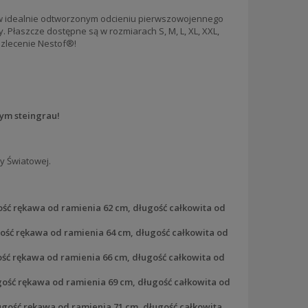
 w idealnie odtworzonym odcieniu pierwszowojennego
 Płaszcze dostępne są w rozmiarach S, M, L, XL, XXL,
 zlecenie Nestof®!
ym steingrau!
y Światowej.
ość rękawa od ramienia 62 cm, długość całkowita od
ość rękawa od ramienia 64 cm, długość całkowita od
ość rękawa od ramienia 66 cm, długość całkowita od
gość rękawa od ramienia 69 cm, długość całkowita od
ugość rękawa od ramienia 71 cm, długość całkowita