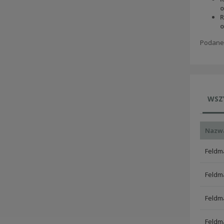
o
R
o
Podane 
WSZ
Nazw
Feldma
Feldma
Feldma
Feldma