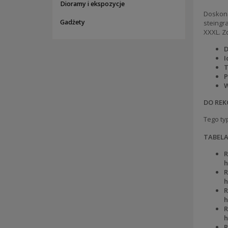
Dioramy i ekspozycje
Doskona
Gadżety
steingr
XXXL. Z
D
I
T
P
W
DO REK
Tego ty
TABEL
R
h
R
h
R
h
R
h
R