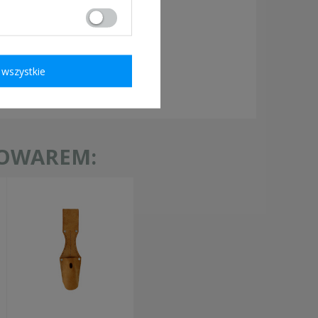
wszystkie
ymagane
TOWAREM: