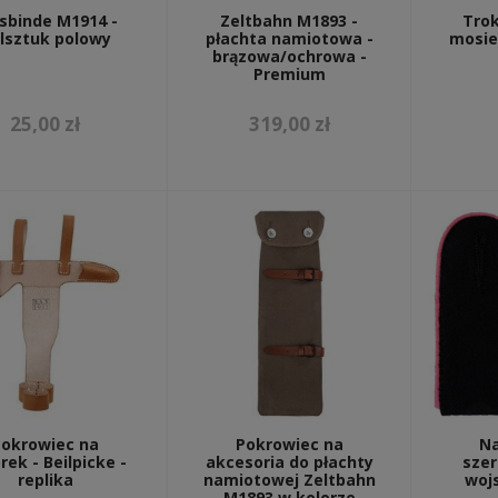
sbinde M1914 -
Zeltbahn M1893 -
Trok
lsztuk polowy
płachta namiotowa -
mosie
brązowa/ochrowa -
Premium
25,00 zł
319,00 zł
Pokrowiec na
Pokrowiec na
Na
rek - Beilpicke -
akcesoria do płachty
szer
replika
namiotowej Zeltbahn
woj
M1893 w kolorze