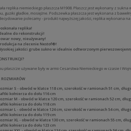
ła replika niemieckiego płaszcza M1908. Płaszcz jest wykonany z sukna
au, guziki gładkie, mosiężne. Podszewka płaszcza jest wykonana z bawełny.
decydowanie polecamy - produkt najwyższej jakości, replika wykonana na
oskonała replika!
dealne do rekonstrukcji!
owar nowy, nieużywany!
rodukcja na zlecenie Nestof®!
ysokiej jakości grube sukno w idealnie odtworzonym pierwszowojenn
ONSTRUKCJI?
pu płaszcze używane były w armii Cesarstwa Niemieckiego w czasie I Wojn
A ROZMIARÓW
ozmiar S - obwód w klatce 118 cm, szerokość w ramionach 51 cm, dług
aftki kołnierza do dołu 116 cm
ozmiar M - obwód w klatce 120 cm, szerokość w ramionach 52 cm, dług
aftki kołnierza do dołu 118 cm
ozmiar L - obwód w klatce 124 cm, szerokość w ramionach 54 cm, dług
aftki kołnierza do dołu 119 cm
ozmiar XL - obwód w klatce 130 cm, szerokość w ramionach 55 cm, dłu
aftki kołnierza do dołu 123 cm
ozmiar XXL - obwód w klatce 134 cm, szerokość w ramionach 56 cm, dł