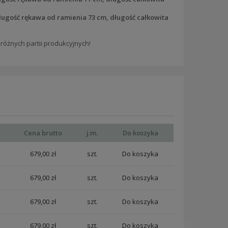
ługość rękawa od ramienia 73 cm, długość całkowita
różnych partii produkcyjnych!
Cena brutto
j.m.
Do koszyka
679,00 zł
szt.
679,00 zł
szt.
679,00 zł
szt.
679,00 zł
szt.