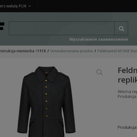
erz walutę
PLN
Wyszukiwanie zaawansowane
nstrukcja niemiecka <1918
Umundurowanie pruskie
Feldmantel M1908 Stei
Feld
repli
Wierna re
Produkcja
Produkcja