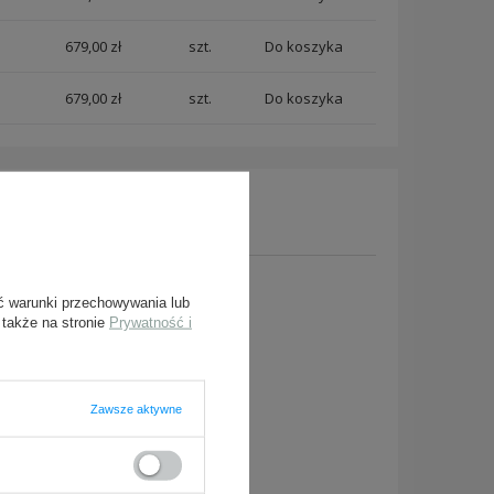
679,00 zł
szt.
679,00 zł
szt.
y, prześlij nam swoje
ć warunki przechowywania lub
owiedzieć tak szybko jak
 także na stronie
Prywatność i
Zawsze aktywne