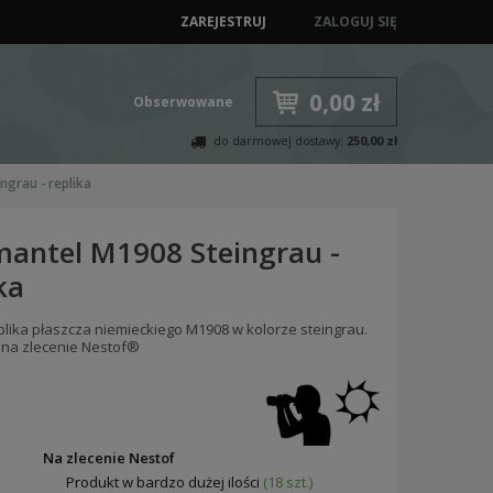
ZAREJESTRUJ
ZALOGUJ SIĘ
0,00 zł
Obserwowane
do darmowej dostawy:
250,00 zł
ngrau - replika
mantel M1908 Steingrau -
ka
plika płaszcza niemieckiego M1908 w kolorze steingrau.
 na zlecenie Nestof®
:
Na zlecenie Nestof
Produkt w bardzo dużej ilości
(18 szt.)