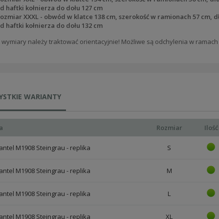
d haftki kołnierza do dołu 127 cm
ozmiar XXXL - obwód w klatce 138 cm, szerokość w ramionach 57 cm, d
d haftki kołnierza do dołu 132 cm
wymiary należy traktować orientacyjnie! Możliwe są odchylenia w ramach 
YSTKIE WARIANTY
a
Rozmiar
Ilość
ntel M1908 Steingrau - replika
S
ntel M1908 Steingrau - replika
M
ntel M1908 Steingrau - replika
L
ntel M1908 Steingrau - replika
XL