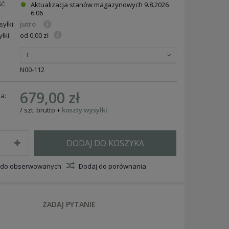
ć:
Aktualizacja stanów magazynowych
9.8.2026
6:06
yłki:
jutro
łki:
od 0,00 zł
L
N00-112
679,00 zł
a:
/
szt.
brutto
+
koszty wysyłki
DODAJ DO KOSZYKA
 do obserwowanych
Dodaj do porównania
ZADAJ PYTANIE