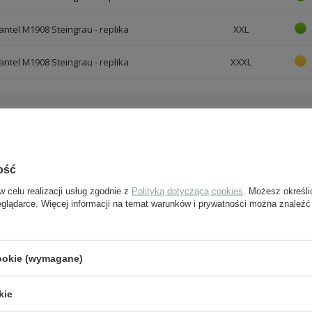
ntel M1908 Steingrau - replika
XXL
ntel M1908 Steingrau - replika
XXXL
J PYTANIE
ość
Jeżeli powyższy opis jest dla Ciebie niewystarczając
w celu realizacji usług zgodnie z
Polityką dotyczącą cookies
. Możesz określi
pytanie odnośnie tego produktu. Postaramy się odp
eglądarce. Więcej informacji na temat warunków i prywatności można znaleźć
tylko będzie to możliwe.
cookie (wymagane)
e-mail:
kie
pytanie: