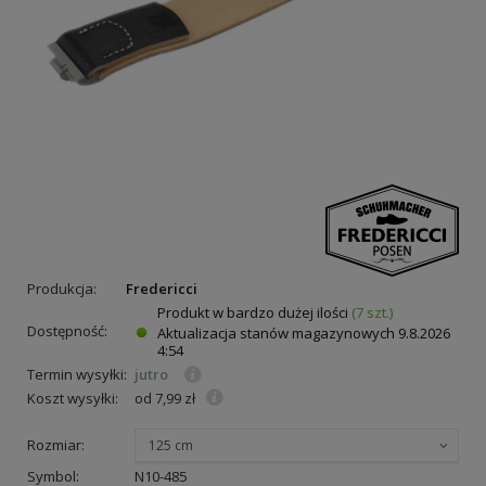
Produkcja:
Fredericci
Produkt w bardzo dużej ilości
(7 szt.)
Dostępność:
Aktualizacja stanów magazynowych
9.8.2026
4:54
Termin wysyłki:
jutro
Koszt wysyłki:
od 7,99 zł
Rozmiar:
125 cm
Symbol:
N10-485
ie