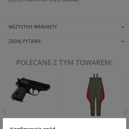
podczas ostatnich lat II Wojny Światowej.
WSZYSTKIE WARIANTY
ZADAJ PYTANIE
POLECANE Z TYM TOWAREM:
Denix 1277, replika Walther
General Reithose,
PPK
generalskie bryczesy