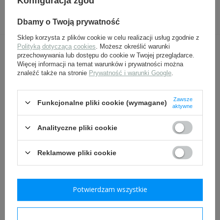
Konfiguracja zgód
sukienne
325,00 zł
399,00 zł
Dbamy o Twoją prywatność
Sklep korzysta z plików cookie w celu realizacji usług zgodnie z
Polityką dotyczącą cookies
. Możesz określić warunki
INNI Z TYM PRODUKTEM KUPILI
przechowywania lub dostępu do cookie w Twojej przeglądarce.
Więcej informacji na temat warunków i prywatności można
TAKŻE:
znaleźć także na stronie
Prywatność i warunki Google
.
Zawsze
Funkcjonalne pliki cookie (wymagane)
aktywne
Analityczne pliki cookie
Reklamowe pliki cookie
Pokrowiec do łopatki
Klamra WH, aluminiowa
WH/SS czarny, replika
groszkowa - replika
Potwierdzam wszystkie
Nestof
109,00 zł
159,00 zł
Potwierdzam wymagane