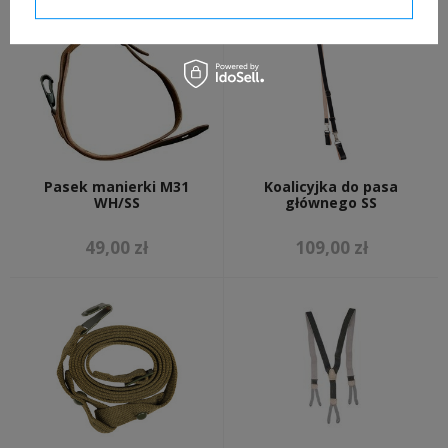
Pasek manierki M31
Koalicyjka do pasa
WH/SS
głównego SS
49,00 zł
109,00 zł