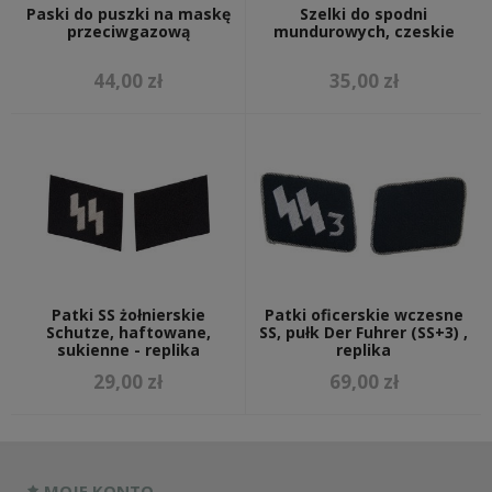
Paski do puszki na maskę
Szelki do spodni
przeciwgazową
mundurowych, czeskie
44,00 zł
35,00 zł
Patki SS żołnierskie
Patki oficerskie wczesne
Schutze, haftowane,
SS, pułk Der Fuhrer (SS+3) ,
sukienne - replika
replika
29,00 zł
69,00 zł
MOJE KONTO