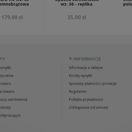
iemnobrązowa
wz. 36 - replika
pol
179,00 zł
35,00 zł
PY
INFORMACJE
zesyłki
Informacje o sklepie
życzenie
Koszty wysyłki
towaru
Sposoby płatności i prowizje
a towaru
Regulamin
zacji zamówienia
Polityka prywatności
obisty
Odstąpienie od umowy
ółpracujące