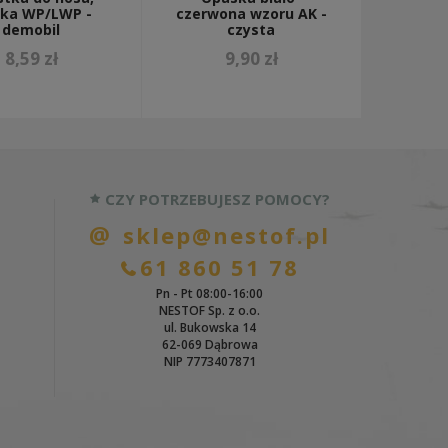
ska WP/LWP -
czerwona wzoru AK -
demobil
czysta
8,59 zł
9,90 zł
CZY POTRZEBUJESZ POMOCY?
sklep@nestof.pl
61 860 51 78
Pn - Pt 08:00-16:00
NESTOF Sp. z o.o.
ul. Bukowska 14
62-069 Dąbrowa
NIP 7773407871