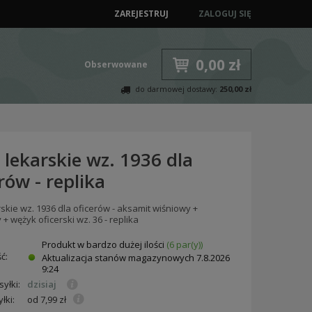
ZAREJESTRUJ
ZALOGUJ SIĘ
0,00 zł
Obserwowane
do darmowej dostawy:
250,00 zł
 lekarskie wz. 1936 dla
rów - replika
rskie wz. 1936 dla oficerów - aksamit wiśniowy +
+ wężyk oficerski wz. 36 - replika
Produkt w bardzo dużej ilości
(6 par(y))
ć:
Aktualizacja stanów magazynowych
7.8.2026
9:24
yłki:
dzisiaj
łki:
od 7,99 zł