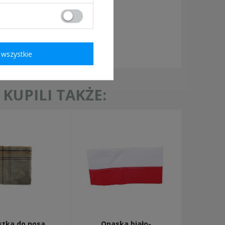
ymagane
wszystkie
KUPILI TAKŻE:
stka do nosa,
Opaska biało-