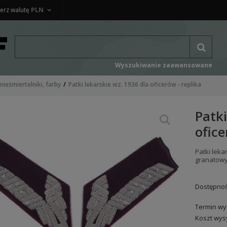
erz walutę
PLN
Wyszukiwanie zaawansowane
 nieśmiertelniki, farby
Patki lekarskie wz. 1936 dla oficerów - replika
Patki
ofice
Patki leka
granatowy 
Dostępnoś
Termin wys
Koszt wysy