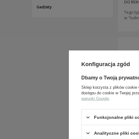
DO REK
Gadżety
Tego ty
w "ludo
ZADA
Konfiguracja zgód
Dbamy o Twoją prywatn
Sklep korzysta z plików cookie 
dostępu do cookie w Twojej prz
warunki Google
.
Funkcjonalne pliki 
Analityczne pliki coo