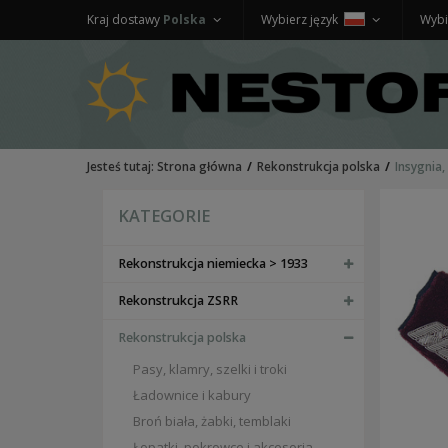
Kraj dostawy
Polska
Wybierz język
Wybi
Jesteś tutaj:
Strona główna
Rekonstrukcja polska
Insygnia,
KATEGORIE
Rekonstrukcja niemiecka > 1933
Rekonstrukcja ZSRR
Rekonstrukcja polska
Pasy, klamry, szelki i troki
Ładownice i kabury
Broń biała, żabki, temblaki
Łopatki, pokrowce i akcesoria