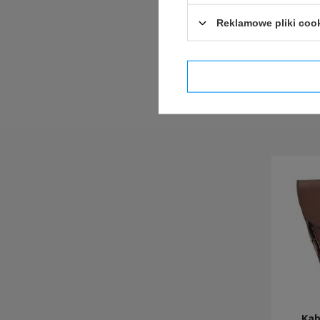
Reklamowe pliki coo
Potwier
Kab