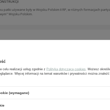
ONSTRUKCJI
pu patki używane były w Wojsku Polskim II RP, w różnych formacjach party
wym" Wojsku Polskim.
J PYTANIE
Jeżeli powyższy opis jest dla Ciebie niewystarczając
ość
pytanie odnośnie tego produktu. Postaramy się odp
tylko będzie to możliwe.
w celu realizacji usług zgodnie z
Polityką dotyczącą cookies
. Możesz określi
eglądarce. Więcej informacji na temat warunków i prywatności można znaleźć
e-mail:
cookie (wymagane)
pytanie:
kie