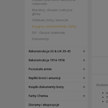
rowerowe
Mundury, obuwie i nakrycia
głowy
Chlebaki, torby, woreczki
Insygnia, nieśmiertelniki, farby
DIY - Okucia i materiały
Dokumenty
Rekonstrukcja US & UK 39-45
Rekonstrukcja 1914-1918
Pozostałe armie
Repliki broni i amunicji
Doskona
Książki dokumenty bony
I
Farby Chemia
T
C
Dioramy i ekspozycje