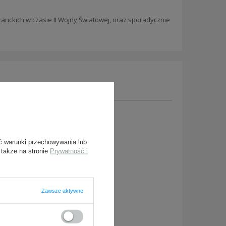
zanckich w czasie II Wojny Światowej, oraz sporadycznie
y, prześlij nam swoje
owiedzieć tak szybko jak
ć warunki przechowywania lub
 także na stronie
Prywatność i
Zawsze aktywne