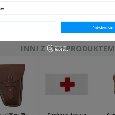
kie
Wyślij
Pola oznaczone gwiazdką są w
dzam wymagane
Potwierdzam 
INNI Z TYM PRODUKTEM 
ura VIS wz. 35 -
Opaska sanitariusza
Chu