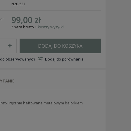
N20-531
99,00 zł
a:
/
para
brutto
+
koszty wysyłki
DODAJ DO KOSZYKA
 do obserwowanych
Dodaj do porównania
PYTANIE
. Patki ręcznie haftowane metalowym bajorkiem.