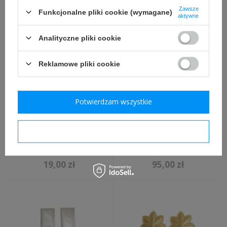
replika
Zawsze
Funkcjonalne pliki cookie (wymagane)
aktywne
60,90 zł
35,00 zł
Analityczne pliki cookie
Reklamowe pliki cookie
Potwierdzam wszystkie
Potwierdzam wymagane
Naszywka 1 Dywizji
Torba na maskę
Piechoty USA
przeciwgazową (puszkę)
replika
19,00 zł
95,00 zł