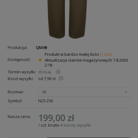
Produkcja:
QMI®
Produkt w bardzo małej ilości
(1 szt.)
Dostępność:
Aktualizacja stanów magazynowych
7.8.2026
2:18
Termin wysyłki:
dzisiaj
Koszt wysyłki:
od 7,99 zł
Rozmiar:
42
Symbol:
N25-250
199,00 zł
Nasza cena:
/
szt.
brutto
+
koszty wysyłki