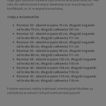
Tego typu spodnie używane były w armii amerykańskiej od 1943
roku do zakończenia II wojny światowej oraz w późniejszych
konfliktach, m. in. w wojnie koreańskiej.
TABELA ROZMIARÓW
Rozmiar 30 - obwód w pasie 76 cm, długość nogawki
od kroku 79 cm, długość całkowita 107 cm
Rozmiar 32 - obwód w pasie 82 cm, długość nogawki
od kroku 80 cm, długość całkowita 111 cm
Rozmiar 34 - obwód w pasie 84 cm, długość nogawki
od kroku 80 cm, długość całkowita 111 cm
Rozmiar 36 - obwód w pasie 90 cm, długość nogawki
od kroku 80 cm, długość całkowita 111 cm
Rozmiar 38 - obwód w pasie 102 cm, długość nogawki
od kroku 84 cm, długość całkowita 118 cm
Rozmiar 40 - obwód w pasie 104 cm, długość nogawki
od kroku 86 cm, długość całkowita 118 cm
Rozmiar 42 - obwód w pasie 110 cm, długość nogawki
od kroku 86 cm, długość całkowita 118 cm
Podane wymiary należy traktować orientacyjnie! Możliwe są
odchylenia w ramach różnych partii produkcyjnych!