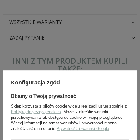
WSZYSTKIE WARIANTY
ZADAJ PYTANIE
INNI Z TYM PRODUKTEM KUPILI
TAKŻE:
Konfiguracja zgód
Dbamy o Twoją prywatność
Sklep korzysta z plików cookie w celu realizacji usług zgodnie z
Polityką dotyczącą cookies
. Możesz określić warunki
przechowywania lub dostępu do cookie w Twojej przeglądarce.
Więcej informacji na temat warunków i prywatności można
znaleźć także na stronie
Prywatność i warunki Google
.
Szelki do spodni US Army -
Pas do spodni EM