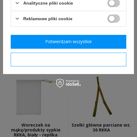
Analityczne pliki cookie
Reklamowe pliki cookie
Worek na chleb RKKA,
Menażka/kociołek
Potwierdzam wszystkie
khaki - replika
aluminiowy RKKA obr. 36
19,90 zł
145,00 zł
Potwierdzam wymagane
Woreczek na
Szelki główne parciane wz.
mąkę/produkty sypkie
36 RKKA
RKKA, biały - replika