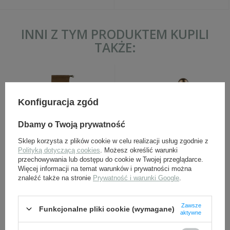
INNI Z TYM PRODUKTEM KUPILI
TAKŻE:
Konfiguracja zgód
Dbamy o Twoją prywatność
Sklep korzysta z plików cookie w celu realizacji usług zgodnie z
Polityką dotyczącą cookies
. Możesz określić warunki
Pokrowiec na akcesoria
Nabój dekoracyjny 7,62x25
przechowywania lub dostępu do cookie w Twojej przeglądarce.
do płachty namiotowej
mm TT - PPsh 41 ,TT-33
Więcej informacji na temat warunków i prywatności można
RKKA - replika
znaleźć także na stronie
Prywatność i warunki Google
.
25,90 zł
4,95 zł
Zawsze
Funkcjonalne pliki cookie (wymagane)
aktywne