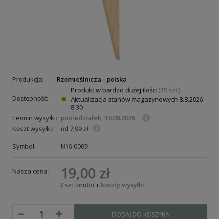
Produkcja:
Rzemieślnicza - polska
Produkt w bardzo dużej ilości
(35 szt.)
Dostępność:
Aktualizacja stanów magazynowych
8.8.2026
8:30
Termin wysyłki:
poniedziałek, 10.08.2026
Koszt wysyłki:
od 7,99 zł
Symbol:
N16-0009
19,00 zł
Nasza cena:
/
szt.
brutto
+
koszty wysyłki
DODAJ DO KOSZYKA