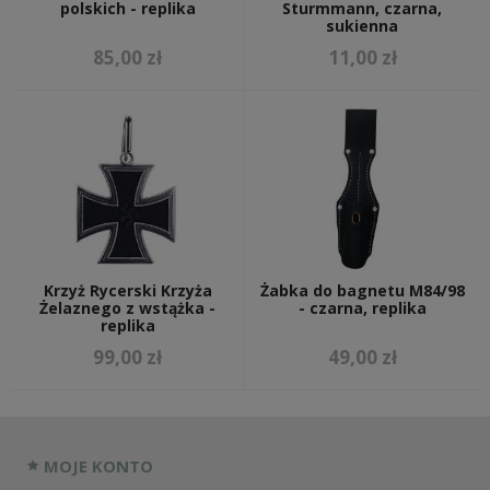
polskich - replika
Sturmmann, czarna,
sukienna
85,00 zł
11,00 zł
Krzyż Rycerski Krzyża
Żabka do bagnetu M84/98
Żelaznego z wstążka -
- czarna, replika
replika
99,00 zł
49,00 zł
MOJE KONTO