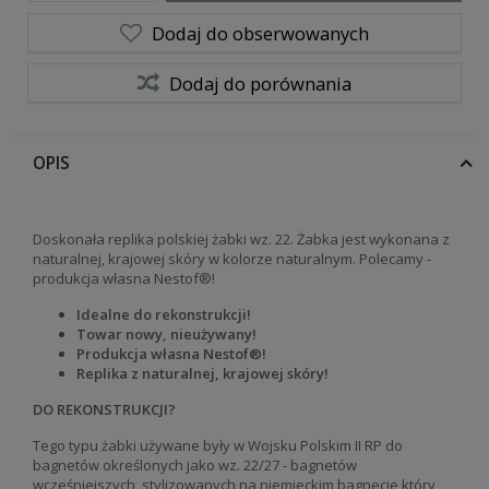
Dodaj do obserwowanych
Dodaj do porównania
OPIS
Doskonała replika polskiej żabki wz. 22. Żabka jest wykonana z
naturalnej, krajowej skóry w kolorze naturalnym. Polecamy -
produkcja własna Nestof®!
Idealne do rekonstrukcji!
Towar nowy, nieużywany!
Produkcja własna Nestof®!
Replika z naturalnej, krajowej skóry!
DO REKONSTRUKCJI?
Tego typu żabki używane były w Wojsku Polskim II RP do
bagnetów określonych jako wz. 22/27 - bagnetów
wcześniejszych, stylizowanych na niemieckim bagnecie który