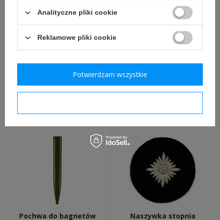
Analityczne pliki cookie
Reklamowe pliki cookie
Potwierdzam wszystkie
Pokrowiec na Gasplane -
Żabka polska wz. 28
wersja gumowana
Potwierdzam wymagane
75,00 zł
49,00 zł
Pochwa do bagnetów
Naszywka stopnia