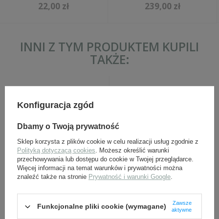
22,00 zł
239,00 zł
INNI Z TYM PRODUKTEM KUPILI
TAKŻE:
Konfiguracja zgód
Dbamy o Twoją prywatność
Sklep korzysta z plików cookie w celu realizacji usług zgodnie z
Polityką dotyczącą cookies
. Możesz określić warunki
przechowywania lub dostępu do cookie w Twojej przeglądarce.
Tarczki WH tropikalne na
Niezbędnik niemiecki
Więcej informacji na temat warunków i prywatności można
hełm korkowy - replika
znaleźć także na stronie
Prywatność i warunki Google
.
99,00 zł
29,00 zł
Zawsze
Funkcjonalne pliki cookie (wymagane)
aktywne