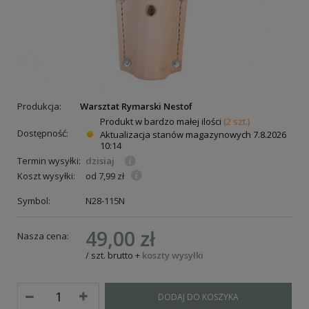
Produkcja:
Warsztat Rymarski Nestof
Produkt w bardzo małej ilości
(2 szt.)
Dostępność:
Aktualizacja stanów magazynowych
7.8.2026
10:14
Termin wysyłki:
dzisiaj
Koszt wysyłki:
od 7,99 zł
Symbol:
N28-115N
49,00 zł
Nasza cena:
/
szt.
brutto
+
koszty wysyłki
DODAJ DO KOSZYKA