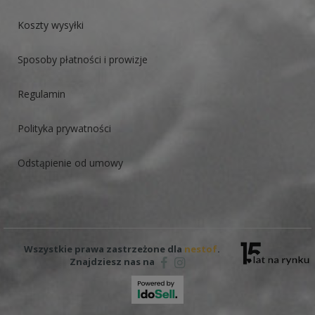
Koszty wysyłki
Sposoby płatności i prowizje
Regulamin
Polityka prywatności
Odstąpienie od umowy
Wszystkie prawa zastrzeżone dla
nestof
.
Znajdziesz nas na