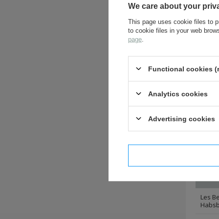
We care about your priv
la mona
contrai
This page uses cookie files to p
to cookie files in your web bro
Le Musé
page
.
manuscri
reproduc
de Namu
Heeresg
Functional cookies (
allemand
armée d
Analytics cookies
Advertising cookies
ALL
I confi
Name
Les Be
Habsb