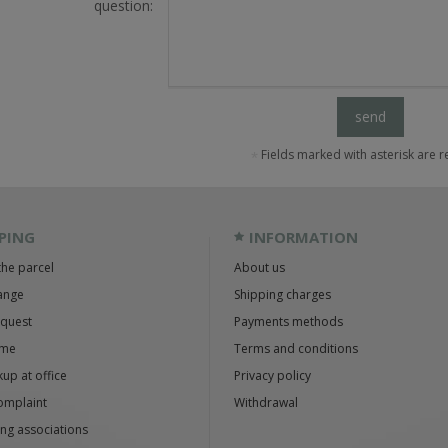
question:
send
Fields marked with asterisk are 
PING
INFORMATION
the parcel
About us
ange
Shipping charges
equest
Payments methods
ime
Terms and conditions
up at office
Privacy policy
omplaint
Withdrawal
ng associations