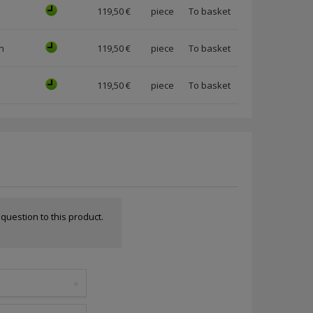
119,50 €
piece
n
119,50 €
piece
119,50 €
piece
a question to this product.