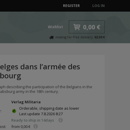
REGISTER
LOG IN
0,00 €
Wishlist
missing for free delivery:
62,50 €
Belges dans l’armée des
bourg
h describing the participation of the Belgians in the
absburg army in the 18th century.
Verlag Militaria
Orderable, shipping date as lower
y:
Last update
7.8.2026 8:27
Ready to ship in 14days
ost:
from 0,00 €