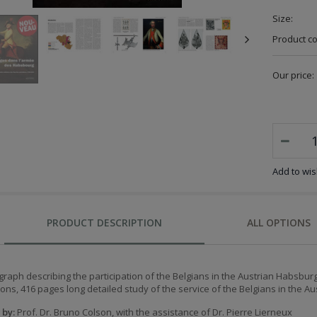
Size:
Product c
Our price:
Add to wish
PRODUCT DESCRIPTION
ALL OPTIONS
aph describing the participation of the Belgians in the Austrian Habsburg
tions, 416 pages long detailed study of the service of the Belgians in the A
 by:
Prof. Dr. Bruno Colson, with the assistance of Dr. Pierre Lierneux