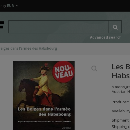
ency
EUR
Advanced search
Belges dans l’armée des Habsbourg
Les 
Habs
A monograp
Austrian H
Producer:
Availabilit
Shipment:
Shipping c