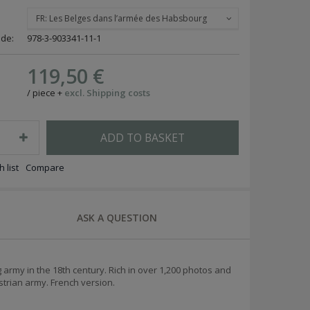
FR: Les Belges dans l’armée des Habsbourg
ode:
978-3-903341-11-1
119,50 €
/
piece
+
excl. Shipping costs
ADD TO BASKET
 list
Compare
ASK A QUESTION
 army in the 18th century. Rich in over 1,200 photos and
ustrian army. French version.