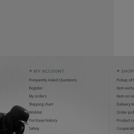
MY ACCOUNT
SHOP
Frequently Asked Questions
Pickup of 
Register
Item exch
My orders
Item on r
Shipping chart
Delivery t
Wishlist
Order pick
Purchase history
Product c
Safety
Cooperati