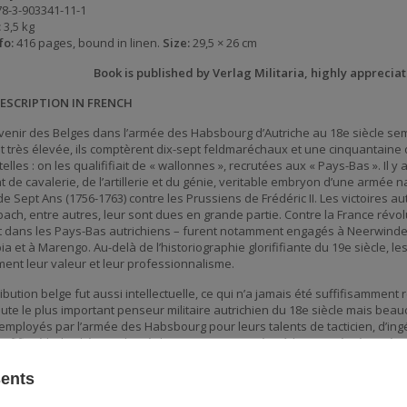
8-3-903341-11-1
:
3,5 kg
fo:
416 pages, bound in linen.
Size:
29,5 × 26
cm
Book is published by Verlag Militaria, highly appreciat
ESCRIPTION IN FRENCH
venir des Belges dans l’armée des Habsbourg d’Autriche au 18e siècle sem
t très élevée, ils comptèrent dix-sept feldmaréchaux et une cinquantaine d
lles : on les qualififiait de « wallonnes », recrutées aux « Pays-Bas ». Il y 
 de cavalerie, de l’artillerie et du génie, veritable embryon d’une armée na
e Sept Ans (1756-1763) contre les Prussiens de Frédéric II. Les victoires a
bach, entre autres, leur sont dues en grande partie. Contre la France révo
t dans les Pays-Bas autrichiens – furent notamment engagés à Neerwinden,
ia et à Marengo. Au-delà de l’historiographie glorififiante du 19e siècle,
ment leur valeur et leur professionnalisme.
ibution belge fut aussi intellectuelle, ce qui n’a jamais été suffifisamment 
te le plus important penseur militaire autrichien du 18e siècle mais beauco
employés par l’armée des Habsbourg pour leurs talents de tacticien, d’ingé
ifificité belge liée au degré d’instruction avancé et à la prospérité maté
urg.
sents
rage expose le parcours de tous ces hommes injustement oubliés d’une fa
 sources de première main mais aussi sur une iconographie jamais rassembl