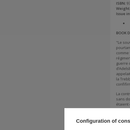
ISBN:
97
Weight
Issue in
BOOK D
"Le sou
pourtan
comme te
régiment
guerre d
d’Adels
appelai
la Trebb
confifir
La contr
sans dou
étaient 
une spéc
Habsbo
Configuration of con
Cet ouv
sur des