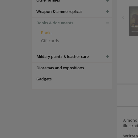
Other armies
Weapon & ammo replicas
Books & documents
Books
Gift cards
Military paints & leather care
Dioramas and expositions
Gadgets
A monogr
illustra
Written