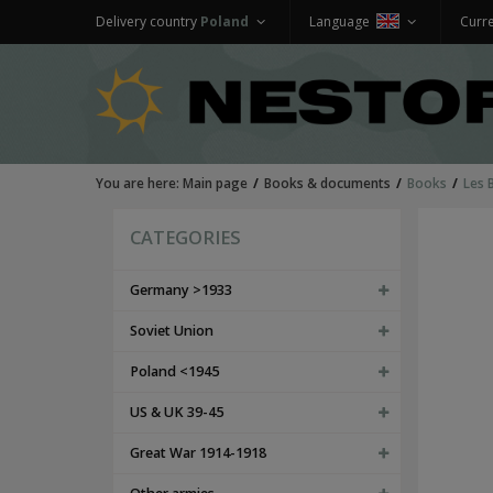
Delivery country
Poland
Language
Curr
You are here:
Main page
Books & documents
Books
Les 
CATEGORIES
Germany >1933
Soviet Union
Poland <1945
US & UK 39-45
Great War 1914-1918