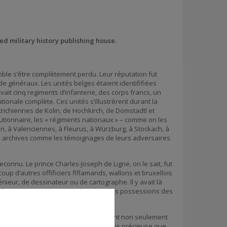
ed military history publishing house.
ble s’être complètement perdu. Leur réputation fut
e généraux. Les unités belges étaient identififiées
avait cinq regiments d’infanterie, des corps francs, un
tionale complète. Ces unités s’illustrèrent durant la
utrichiennes de Kolin, de Hochkirch, de Domstadtl et
lutionnaire, les « régiments nationaux » – comme on les
 à Valenciennes, à Fleurus, à Würzburg, à Stockach, à
 les archives comme les témoignages de leurs adversaires
reconnu. Le prince Charles-Joseph de Ligne, on le sait, fut
up d’autres offificiers flflamands, wallons et bruxellois
nieur, de dessinateur ou de cartographe. Il y avait là
rielle des Pays-Bas au sein des multiples possessions des
çon tout à fait nouvelle, en s’appuyant non seulement
ée jusqu’ici. Celle-ci est d’autant plus précieuse que