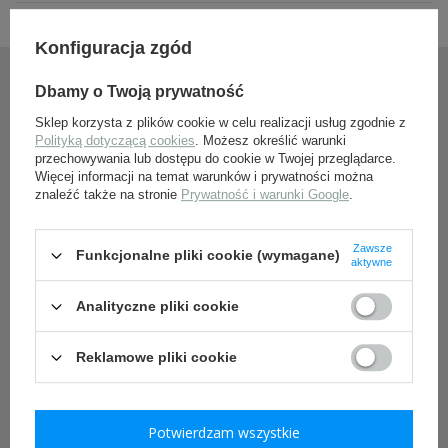
czapki m43 - einheitsfeldmützen
furażerki - schiffchen
czapki tropikalne, górskie i zimowe -
Konfiguracja zgód
tropenmützen, bergmützen & wintermützen
BUTY NIEMIECKIE I DODATKI
MOJE KONTO
Dbamy o Twoją prywatność
INSYGNIA I ODZNACZENIA NIEMIECKIE
flagi
Sklep korzysta z plików cookie w celu realizacji usług zgodnie z
Najczęściej zadawane pytania
stopnie kamuflażowe
Polityką dotyczącą cookies
. Możesz określić warunki
taśmy podoficerskie
przechowywania lub dostępu do cookie w Twojej przeglądarce.
naramienniki
Więcej informacji na temat warunków i prywatności można
Zarejestruj się
na kołnierz
znaleźć także na stronie
Prywatność i warunki Google
.
wh
ss
Moje zamówienia
Zawsze
lw
Funkcjonalne pliki cookie (wymagane)
aktywne
pozostałe
Koszyk
insygnia ochotników zagranicznych
Analityczne pliki cookie
na tors
odznaczenia
Obserwowane
na czapkę
Reklamowe pliki cookie
na rękaw
Historia transakcji
opaski
specjalizacje
stopnie
Potwierdzam wszystkie
Bezpieczeństwo