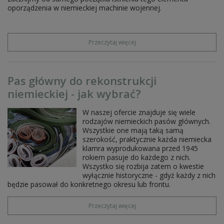
oporządzenia w niemieckiej machinie wojennej.
pasy, klamry i akcesoria
ładownice, bandoliery, przyborniki
plecaki, torby i a-ramy
szelki bojowe
Przeczytaj więcej
troki i d-ringi
akcesoria przeciwgazowe
płachty namiotowe i akcesoria
chlebaki i akcesoria
Pas główny do rekonstrukcji
kabury i pokrowce na granatniki
niemieckiej - jak wybrać?
żabki, noże, bagnety i akcesoria
łopatki, toporki i akcesoria
manierki, menażki i akcesoria
W naszej ofercie znajduje się wiele
latarki, lornetki, okulary i akcesoria
rodzajów niemieckich pasów głównych.
mapniki
Wszystkie one mają taką samą
higiena i sen
szerokość, praktycznie każda niemiecka
HEŁMY NIEMIECKIE I DODATKI
klamra wyprodukowana przed 1945
rokiem pasuje do każdego z nich.
kalkomanie na hełmy
Wszystko się rozbija zatem o kwestie
hełmy niemieckie
wyłącznie historyczne - gdyż każdy z nich
akcesoria do hełmów
będzie pasował do konkretnego okresu lub frontu.
pokrowce i siatki na hełmy
CZAPKI NIEMIECKIE
Przeczytaj więcej
czapki służbowe - schirmmützen
czapki kamuflażowe - tarnmützen