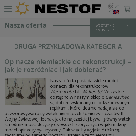
Nasza oferta
WSZYSTKIE
KATEGORIE
REKONSTRUKCJA NIEMIECKA > 1933
DRUGA PRZYKŁADOWA KATEGORIA
UMUNDUROWANIE WH
bluzy i kurtki
koszule
Opinacze niemieckie do rekonstrukcji –
spodnie
jak je rozróżniać i jak dobierać?
płaszcze
zimowe
Nasza oferta posiada wiele modeli
UMUNDUROWANIE SS
opinaczy dla rekonstruktorów
bluzy i kurtki
Wermachtu
lub
Waffen SS
. Wszystkie
koszule
dostępne w naszym sklepie
Gamaschen
spodnie
są dobrze wykonanymi i odwzorowanymi
płaszcze
replikami, które idealnie nadają się do
zimowe
odwzorowywania sylwetek niemieckich żołnierzy z czasów II
UMUNDUROWANIE LW
Wojny Światowej. Jednak jak to najczęściej bywa, główny wątek
UMUNDUROWANIE POLICYJNE/PARAMILITARNE
ich odmienności dotyczy okresów historycznych w jakim dany
DODATKI MUNDUROWE I OKUCIA
model opinaczy był używany. Tak więc by wyjaśnić różnicę,
OPORZĄDZENIE I WYPOSAŻENIE NIEMIECKIE
zacznijmy od samego początku istnienia tego elementu